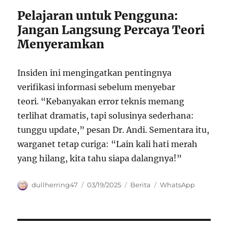
Pelajaran untuk Pengguna:
Jangan Langsung Percaya Teori
Menyeramkan
Insiden ini mengingatkan pentingnya
verifikasi informasi sebelum menyebar
teori. “Kebanyakan error teknis memang
terlihat dramatis, tapi solusinya sederhana:
tunggu update,” pesan Dr. Andi. Sementara itu,
warganet tetap curiga: “Lain kali hati merah
yang hilang, kita tahu siapa dalangnya!”
Author
Posted
Categories
Tags
dullherring47
03/19/2025
Berita
WhatsApp
on