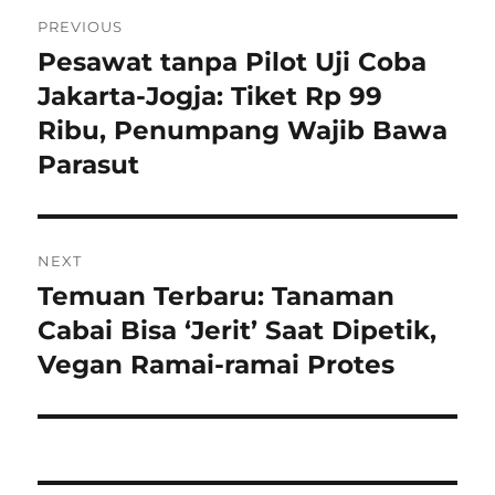
Navigasi
PREVIOUS
pos
Pesawat tanpa Pilot Uji Coba
Previous
post:
Jakarta-Jogja: Tiket Rp 99
Ribu, Penumpang Wajib Bawa
Parasut
NEXT
Temuan Terbaru: Tanaman
Next
post:
Cabai Bisa ‘Jerit’ Saat Dipetik,
Vegan Ramai-ramai Protes