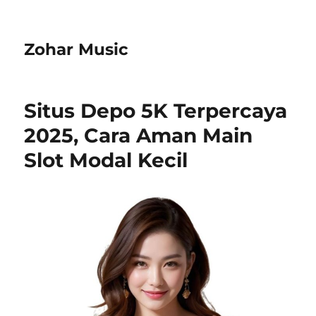
Zohar Music
Situs Depo 5K Terpercaya
2025, Cara Aman Main
Slot Modal Kecil