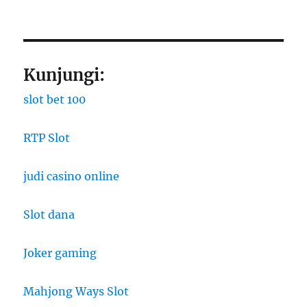
Kunjungi:
slot bet 100
RTP Slot
judi casino online
Slot dana
Joker gaming
Mahjong Ways Slot