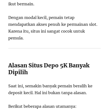
ikut bermain.
Dengan modal kecil, pemain tetap
mendapatkan akses penuh ke permainan slot.
Karena itu, situs ini sangat cocok untuk
pemula.
Alasan Situs Depo 5K Banyak
Dipilih
Saat ini, semakin banyak pemain beralih ke
deposit kecil. Hal ini bukan tanpa alasan.
Berikut beberapa alasan utamanya: