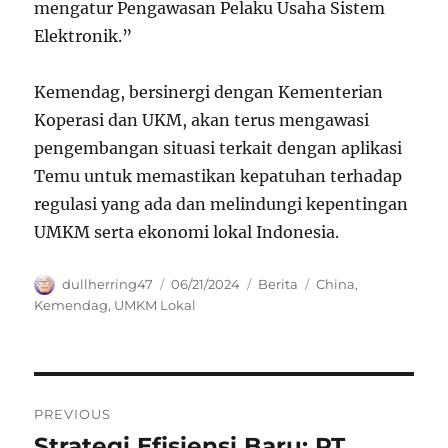
mengatur Pengawasan Pelaku Usaha Sistem
Elektronik.”
Kemendag, bersinergi dengan Kementerian
Koperasi dan UKM, akan terus mengawasi
pengembangan situasi terkait dengan aplikasi
Temu untuk memastikan kepatuhan terhadap
regulasi yang ada dan melindungi kepentingan
UMKM serta ekonomi lokal Indonesia.
Author
Posted
Categories
Tags
dullherring47
06/21/2024
Berita
China
,
on
Kemendag
,
UMKM Lokal
Navigasi
PREVIOUS
pos
Strategi Efisiensi Baru: PT
Previous