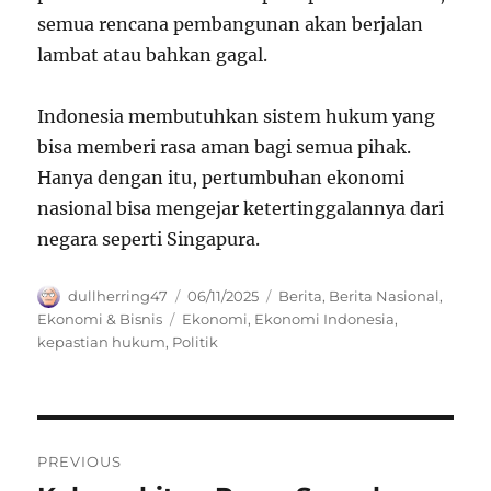
semua rencana pembangunan akan berjalan
lambat atau bahkan gagal.
Indonesia membutuhkan sistem hukum yang
bisa memberi rasa aman bagi semua pihak.
Hanya dengan itu, pertumbuhan ekonomi
nasional bisa mengejar ketertinggalannya dari
negara seperti Singapura.
Author
Posted
Categories
dullherring47
06/11/2025
Berita
,
Berita Nasional
,
on
Tags
Ekonomi & Bisnis
Ekonomi
,
Ekonomi Indonesia
,
kepastian hukum
,
Politik
Navigasi
PREVIOUS
pos