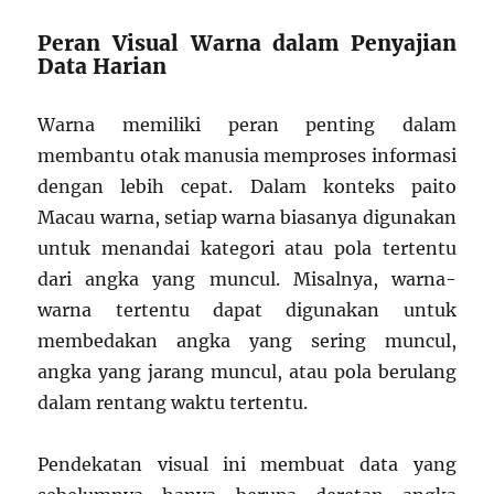
Peran Visual Warna dalam Penyajian
Data Harian
Warna memiliki peran penting dalam
membantu otak manusia memproses informasi
dengan lebih cepat. Dalam konteks paito
Macau warna, setiap warna biasanya digunakan
untuk menandai kategori atau pola tertentu
dari angka yang muncul. Misalnya, warna-
warna tertentu dapat digunakan untuk
membedakan angka yang sering muncul,
angka yang jarang muncul, atau pola berulang
dalam rentang waktu tertentu.
Pendekatan visual ini membuat data yang