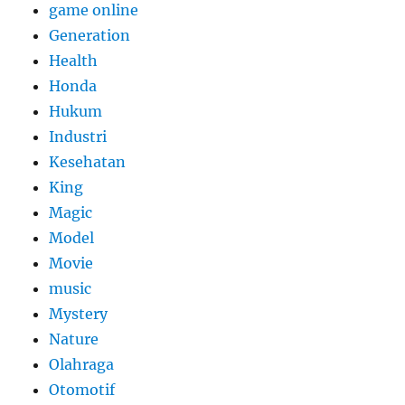
game online
Generation
Health
Honda
Hukum
Industri
Kesehatan
King
Magic
Model
Movie
music
Mystery
Nature
Olahraga
Otomotif