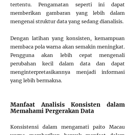
tertentu. Pengamatan seperti ini dapat
memberikan gambaran yang lebih dalam
mengenai struktur data yang sedang dianalisis.
Dengan latihan yang konsisten, kemampuan
membaca pola warna akan semakin meningkat.
Pengguna akan lebih cepat mengenali
perubahan kecil dalam data dan dapat
menginterpretasikannya menjadi informasi
yang lebih bermakna.
Manfaat Analisis Konsisten dalam
Memahami Pergerakan Data
Konsistensi dalam mengamati paito Macau