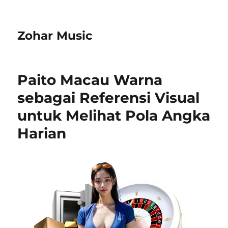
Zohar Music
Paito Macau Warna
sebagai Referensi Visual
untuk Melihat Pola Angka
Harian