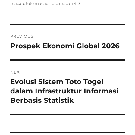
macau
,
toto macau
,
toto macau 4D
Navigasi
PREVIOUS
pos
Prospek Ekonomi Global 2026
Previous
post:
NEXT
Evolusi Sistem Toto Togel
Next
post:
dalam Infrastruktur Informasi
Berbasis Statistik