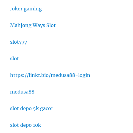
Joker gaming
Mahjong Ways Slot
slot777
slot
https://linkr.bio/medusa88-login
medusa88
slot depo 5k gacor
slot depo 10k