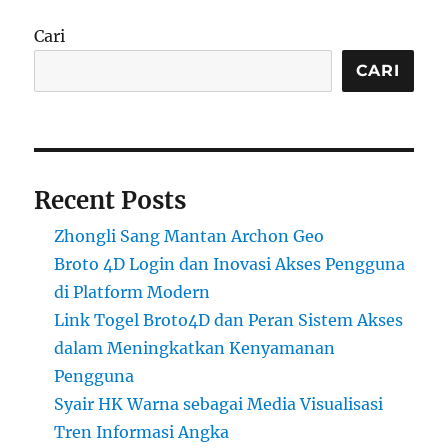
Cari
CARI
Recent Posts
Zhongli Sang Mantan Archon Geo
Broto 4D Login dan Inovasi Akses Pengguna
di Platform Modern
Link Togel Broto4D dan Peran Sistem Akses
dalam Meningkatkan Kenyamanan
Pengguna
Syair HK Warna sebagai Media Visualisasi
Tren Informasi Angka