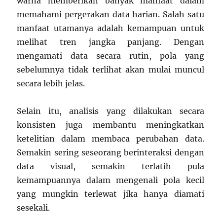
warna memberikan banyak manfaat dalam
memahami pergerakan data harian. Salah satu
manfaat utamanya adalah kemampuan untuk
melihat tren jangka panjang. Dengan
mengamati data secara rutin, pola yang
sebelumnya tidak terlihat akan mulai muncul
secara lebih jelas.
Selain itu, analisis yang dilakukan secara
konsisten juga membantu meningkatkan
ketelitian dalam membaca perubahan data.
Semakin sering seseorang berinteraksi dengan
data visual, semakin terlatih pula
kemampuannya dalam mengenali pola kecil
yang mungkin terlewat jika hanya diamati
sesekali.