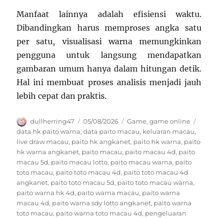
Manfaat lainnya adalah efisiensi waktu.
Dibandingkan harus memproses angka satu
per satu, visualisasi warna memungkinkan
pengguna untuk langsung mendapatkan
gambaran umum hanya dalam hitungan detik.
Hal ini membuat proses analisis menjadi jauh
lebih cepat dan praktis.
Author
Posted
Categories
Tags
dullherring47
05/08/2026
Game
,
game online
on
data hk paito warna
,
data paito macau
,
keluaran macau
,
live draw macau
,
paito hk angkanet
,
paito hk warna
,
paito
hk warna angkanet
,
paito macau
,
paito macau 4d
,
paito
macau 5d
,
paito macau lotto
,
paito macau warna
,
paito
toto macau
,
paito toto macau 4d
,
paito toto macau 4d
angkanet
,
paito toto macau 5d
,
paito toto macau warna
,
paito warna hk 4d
,
paito warna macau
,
paito warna
macau 4d
,
paito warna sdy lotto angkanet
,
paito warna
toto macau
,
paito warna toto macau 4d
,
pengeluaran