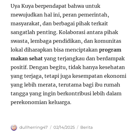
Uya Kuya berpendapat bahwa untuk
mewujudkan hal ini, peran pemerintah,
masyarakat, dan berbagai pihak terkait
sangatlah penting. Kolaborasi antara pihak
swasta, lembaga pendidikan, dan komunitas
lokal diharapkan bisa menciptakan
program
makan sehat
yang terjangkau dan berdampak
positif. Dengan begitu, tidak hanya kesehatan
yang terjaga, tetapi juga kesempatan ekonomi
yang lebih merata, terutama bagi ibu rumah
tangga yang ingin berkontribusi lebih dalam
perekonomian keluarga.
Author
Posted
Categories
dullherring47
02/14/2025
Berita
on