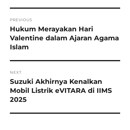
Navigasi
PREVIOUS
pos
Hukum Merayakan Hari
Previous
post:
Valentine dalam Ajaran Agama
Islam
NEXT
Suzuki Akhirnya Kenalkan
Next
post:
Mobil Listrik eVITARA di IIMS
2025