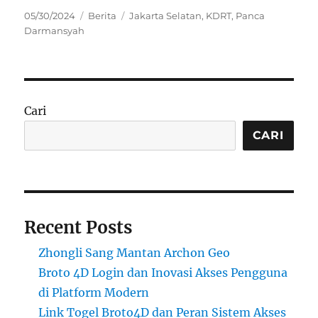
Posted
Categories
Tags
05/30/2024
Berita
Jakarta Selatan
,
KDRT
,
Panca
on
Darmansyah
Cari
CARI
Recent Posts
Zhongli Sang Mantan Archon Geo
Broto 4D Login dan Inovasi Akses Pengguna
di Platform Modern
Link Togel Broto4D dan Peran Sistem Akses