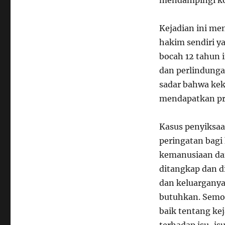
mendampingi kor
Kejadian ini me
hakim sendiri y
bocah 12 tahun
dan perlindunga
sadar bahwa kek
mendapatkan pr
Kasus penyiksaan
peringatan bagi
kemanusiaan da
ditangkap dan d
dan keluargany
butuhkan. Semo
baik tentang ke