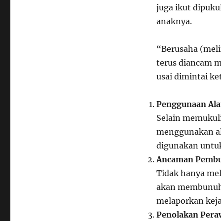
juga ikut dipuk
anaknya.
“Berusaha (melin
terus diancam m
usai dimintai ke
Penggunaan Ala
Selain memukuli
menggunakan ala
digunakan untuk
Ancaman Pemb
Tidak hanya mel
akan membunuh 
melaporkan keja
Penolakan Pera