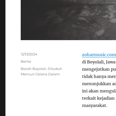
Posted
12/13/2024
zoharmusic.com
on
Categories
Berita
di Boyolali, Jaw
Tags
Bocah Boyolali
,
Dituduh
mengejutkan pu
Mencuri Celana Dalam
tidak hanya men
menunjukkan ada
ini akan mengul
terkait kejadia
masyarakat.