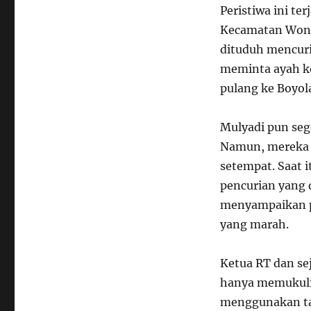
Peristiwa ini te
Kecamatan Wonos
dituduh mencuri
meminta ayah ko
pulang ke Boyola
Mulyadi pun se
Namun, mereka j
setempat. Saat 
pencurian yang
menyampaikan p
yang marah.
Ketua RT dan s
hanya memukuli 
menggunakan ta