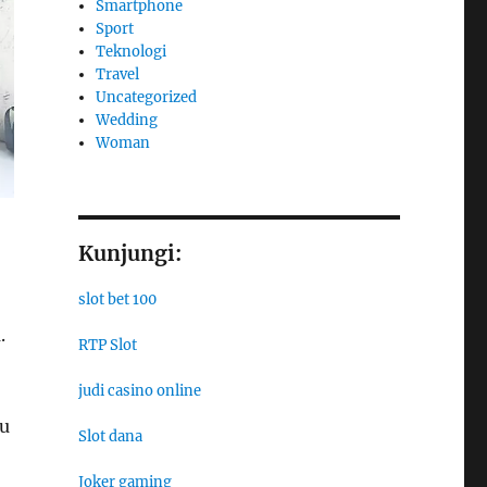
Smartphone
Sport
Teknologi
Travel
Uncategorized
Wedding
Woman
Kunjungi:
slot bet 100
.
RTP Slot
judi casino online
u
Slot dana
Joker gaming