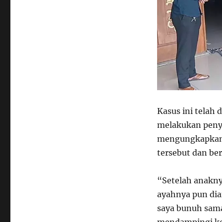
Kasus ini telah 
melakukan penye
mengungkapka
tersebut dan be
“Setelah anakny
ayahnya pun di
saya bunuh sama