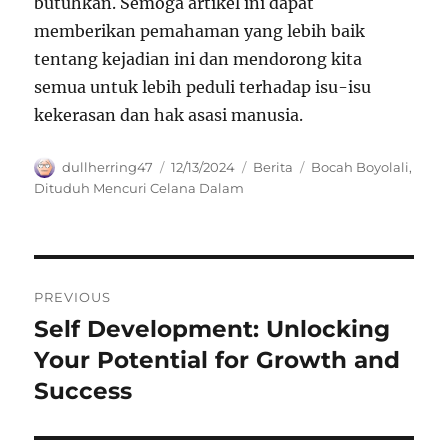
butuhkan. Semoga artikel ini dapat
memberikan pemahaman yang lebih baik
tentang kejadian ini dan mendorong kita
semua untuk lebih peduli terhadap isu-isu
kekerasan dan hak asasi manusia.
Author
Posted
Categories
Tags
dullherring47
12/13/2024
Berita
Bocah Boyolali
,
on
Dituduh Mencuri Celana Dalam
Navigasi
PREVIOUS
pos
Self Development: Unlocking
Previous
post:
Your Potential for Growth and
Success