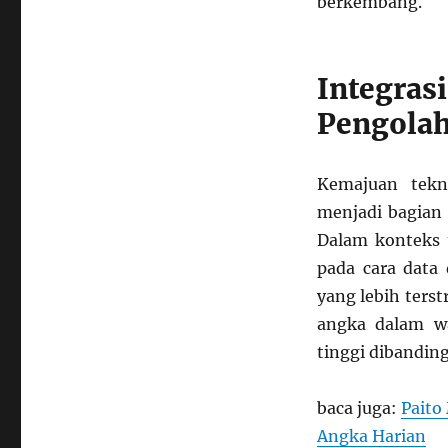
berkembang.
Integra
Pengolah
Kemajuan tekno
menjadi bagian
Dalam konteks t
pada cara data 
yang lebih ters
angka dalam wa
tinggi dibandin
baca juga:
Paito
Angka Harian