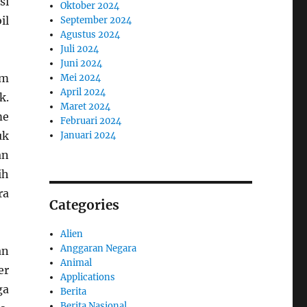
si
Oktober 2024
il
September 2024
Agustus 2024
Juli 2024
Juni 2024
em
Mei 2024
April 2024
k.
Maret 2024
me
Februari 2024
uk
Januari 2024
an
ih
ra
Categories
Alien
Anggaran Negara
an
Animal
er
Applications
ga
Berita
Berita Nasional