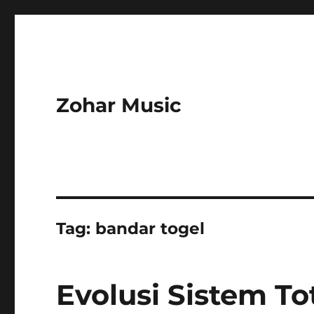
Zohar Music
Tag:
bandar togel
Evolusi Sistem T