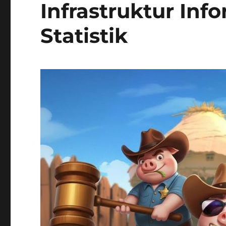
Infrastruktur Inf
Statistik