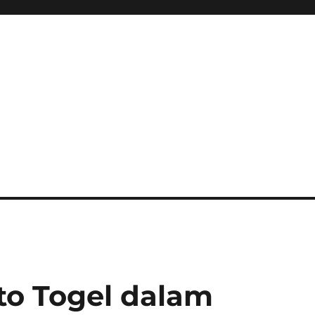
oto Togel dalam