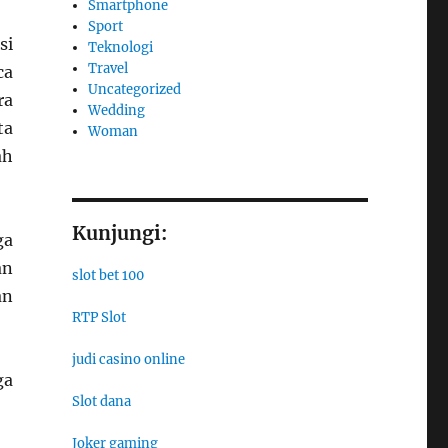
Smartphone
Sport
si
Teknologi
Travel
ca
Uncategorized
ra
Wedding
ta
Woman
ah
Kunjungi:
ga
an
slot bet 100
an
RTP Slot
judi casino online
ga
Slot dana
Joker gaming