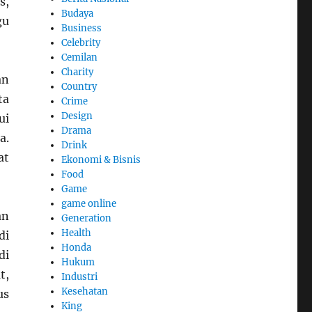
s,
Budaya
gu
Business
Celebrity
Cemilan
Charity
an
Country
ta
Crime
Design
ui
Drama
a.
Drink
at
Ekonomi & Bisnis
Food
Game
game online
an
Generation
Health
di
Honda
di
Hukum
t,
Industri
Kesehatan
us
King