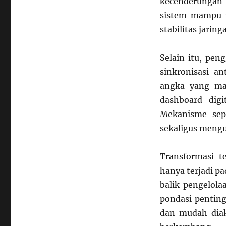
kecenderungan 
sistem mampu 
stabilitas jarin
Selain itu, pe
sinkronisasi a
angka yang mas
dashboard dig
Mekanisme sepe
sekaligus mengu
Transformasi t
hanya terjadi pa
balik pengelola
pondasi penting
dan mudah diaks