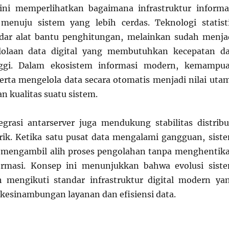
ni memperlihatkan bagaimana infrastruktur informa
 menuju sistem yang lebih cerdas. Teknologi statist
adar alat bantu penghitungan, melainkan sudah menja
elolaan data digital yang membutuhkan kecepatan d
inggi. Dalam ekosistem informasi modern, kemampu
rta mengelola data secara otomatis menjadi nilai uta
 kualitas suatu sistem.
ntegrasi antarserver juga mendukung stabilitas distribu
ik. Ketika satu pusat data mengalami gangguan, sist
 mengambil alih proses pengolahan tanpa menghentik
rmasi. Konsep ini menunjukkan bahwa evolusi sist
h mengikuti standar infrastruktur digital modern ya
esinambungan layanan dan efisiensi data.