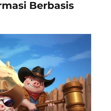
ormasi Berbasis