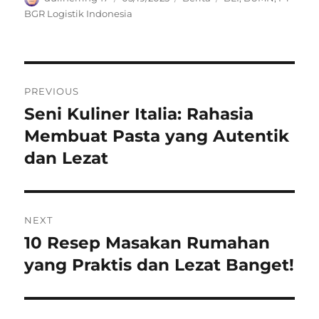
on
BGR Logistik Indonesia
Navigasi
PREVIOUS
pos
Seni Kuliner Italia: Rahasia
Previous
post:
Membuat Pasta yang Autentik
dan Lezat
NEXT
10 Resep Masakan Rumahan
Next
post:
yang Praktis dan Lezat Banget!