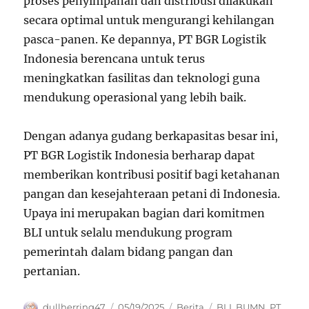
proses penyimpanan dan distribusi dilakukan
secara optimal untuk mengurangi kehilangan
pasca-panen. Ke depannya, PT BGR Logistik
Indonesia berencana untuk terus
meningkatkan fasilitas dan teknologi guna
mendukung operasional yang lebih baik.
Dengan adanya gudang berkapasitas besar ini,
PT BGR Logistik Indonesia berharap dapat
memberikan kontribusi positif bagi ketahanan
pangan dan kesejahteraan petani di Indonesia.
Upaya ini merupakan bagian dari komitmen
BLI untuk selalu mendukung program
pemerintah dalam bidang pangan dan
pertanian.
Author
Posted
Categories
Tags
dullherring47
05/19/2025
Berita
BLI
,
BUMN
,
PT