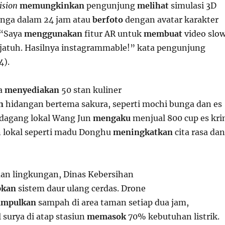
ision
memungkinkan
pengunjung
melihat
simulasi 3D
unga dalam 24 jam atau
berfoto
dengan avatar karakter
 “Saya
menggunakan
fitur AR untuk
membuat
video slo
jatuh. Hasilnya instagrammable!” kata pengunjung
4).
a
menyediakan
50 stan kuliner
n
hidangan bertema sakura, seperti mochi bunga dan es
edagang lokal Wang Jun
mengaku
menjual 800 cup es kr
n lokal seperti madu Donghu
meningkatkan
cita rasa dan
an lingkungan, Dinas Kebersihan
pkan
sistem daur ulang cerdas. Drone
mpulkan
sampah di area taman setiap dua jam,
 surya di atap stasiun
memasok
70% kebutuhan listrik.