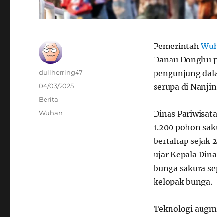
Pemerintah
Wu
Danau Donghu pa
Author
dullherring47
pengunjung dala
Posted
04/03/2025
serupa di Nanji
on
Categories
Berita
Tags
Wuhan
Dinas Pariwisa
1.200 pohon saku
bertahap sejak 
ujar Kepala Din
bunga sakura s
kelopak bunga.
Teknologi augme