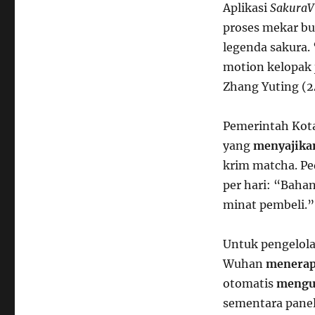
Aplikasi
SakuraV
proses mekar b
legenda sakura.
motion kelopak 
Zhang Yuting (2
Pemerintah Kot
yang
menyajika
krim matcha. P
per hari: “Baha
minat pembeli.”
Untuk pengelola
Wuhan
menera
otomatis
mengu
sementara panel