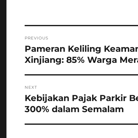
Navigasi
PREVIOUS
pos
Pameran Keliling Keama
Previous
post:
Xinjiang: 85% Warga Mera
NEXT
Kebijakan Pajak Parkir Be
Next
post:
300% dalam Semalam