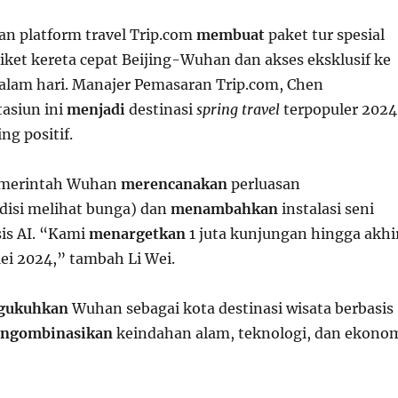
an platform travel Trip.com
membuat
paket tur spesial
iket kereta cepat Beijing-Wuhan dan akses eksklusif ke
malam hari. Manajer Pemasaran Trip.com, Chen
tasiun ini
menjadi
destinasi
spring travel
terpopuler 2024
g positif.
emerintah Wuhan
merencanakan
perluasan
disi melihat bunga) dan
menambahkan
instalasi seni
sis AI. “Kami
menargetkan
1 juta kunjungan hingga akhi
i 2024,” tambah Li Wei.
gukuhkan
Wuhan sebagai kota destinasi wisata berbasis
ngombinasikan
keindahan alam, teknologi, dan ekono