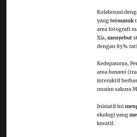
Kolaborasi deng
yang
termasuk
t
area fotografi 
Xia,
menyebut
s
dengan 85% ratin
Kedepannya, P
area
hanami
(tra
interaktif berba
musim sakura Me
Inisiatif ini
men
ekologi yang
me
kreatif.