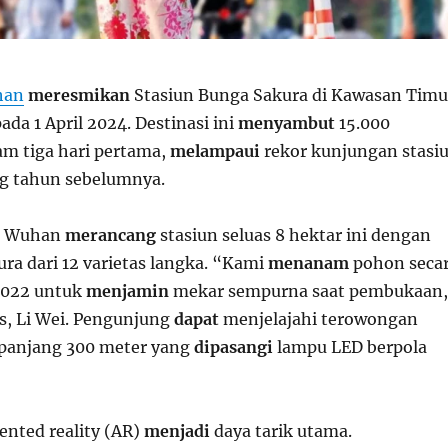
han
meresmikan
Stasiun Bunga Sakura di Kawasan Timu
da 1 April 2024. Destinasi ini
menyambut
15.000
m tiga hari pertama,
melampaui
rekor kunjungan stasi
ng tahun sebelumnya.
ta Wuhan
merancang
stasiun seluas 8 hektar ini dengan
ra dari 12 varietas langka. “Kami
menanam
pohon seca
2022 untuk
menjamin
mekar sempurna saat pembukaan
as, Li Wei. Pengunjung
dapat
menjelajahi terowongan
epanjang 300 meter yang
dipasangi
lampu LED berpola
nted reality (AR)
menjadi
daya tarik utama.