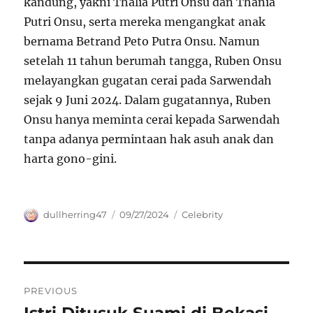
kandung, yakni Thalia Putri Onsu dan Thania
Putri Onsu, serta mereka mengangkat anak
bernama Betrand Peto Putra Onsu. Namun
setelah 11 tahun berumah tangga, Ruben Onsu
melayangkan gugatan cerai pada Sarwendah
sejak 9 Juni 2024. Dalam gugatannya, Ruben
Onsu hanya meminta cerai kepada Sarwendah
tanpa adanya permintaan hak asuh anak dan
harta gono-gini.
Author
Posted
Categories
dullherring47
09/27/2024
Celebrity
on
Navigasi
PREVIOUS
pos
Istri Ditusuk Suami di Bekasi
Previous