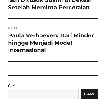
post:
Setelah Meminta Perceraian
NEXT
Paula Verhoeven: Dari Minder
Next
post:
hingga Menjadi Model
Internasional
Cari
CARI