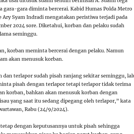
luka usai ditusuk suami sendiri berinisial A. Suami tega
a gara-gara diminta bercerai. Kabid Humas Polda Metro
 Ary Syam Indradi mengatakan peristiwa terjadi pada
ember 2024 sore. Diketahui, korban dan pelaku sudah
elama seminggu.
ian, korban meminta bercerai dengan pelaku. Namun
am akan menusuk korban.
 dan terlapor sudah pisah ranjang sekitar seminggu, lal
nta pisah dengan terlapor tetapi terlapor tidak terima
an korban, bahkan akan menusuk korban dengan
au yang saat itu sedang dipegang oleh terlapor,” kata
wartawan, Rabu (24/9/2024).
tetap dengan keputusannya untuk pisah sehingga