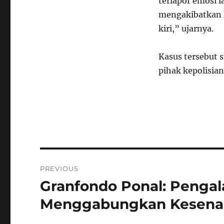
terlapor emosi 
mengakibatkan k
kiri,” ujarnya.
Kasus tersebut s
pihak kepolisia
Navigasi
PREVIOUS
pos
Granfondo Ponal: Pengal
Previous
post:
Menggabungkan Kesena