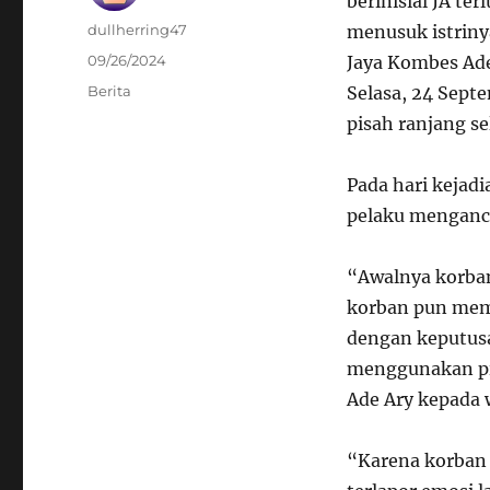
berinisial JA ter
Author
dullherring47
menusuk istriny
Posted
09/26/2024
Jaya Kombes Ade
on
Categories
Berita
Selasa, 24 Sept
pisah ranjang s
Pada hari kejad
pelaku menganc
“Awalnya korban
korban pun memi
dengan keputus
menggunakan pis
Ade Ary kepada 
“Karena korban 