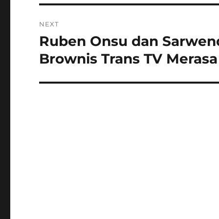
NEXT
Ruben Onsu dan Sarwenda
Next
post:
Brownis Trans TV Merasa