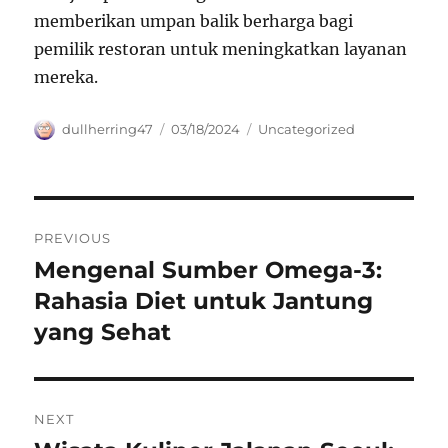
memberikan umpan balik berharga bagi
pemilik restoran untuk meningkatkan layanan
mereka.
Author
Posted
Categories
dullherring47
03/18/2024
Uncategorized
on
Navigasi
PREVIOUS
pos
Mengenal Sumber Omega-3:
Previous
post:
Rahasia Diet untuk Jantung
yang Sehat
NEXT