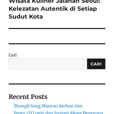
Wisata Kuliner Jalanan Seoul:
Next
post:
Kelezatan Autentik di Setiap
Sudut Kota
Cari
CARI
Recent Posts
Zhongli Sang Mantan Archon Geo
Broto 4D Login dan Inovasi Akses Pengguna