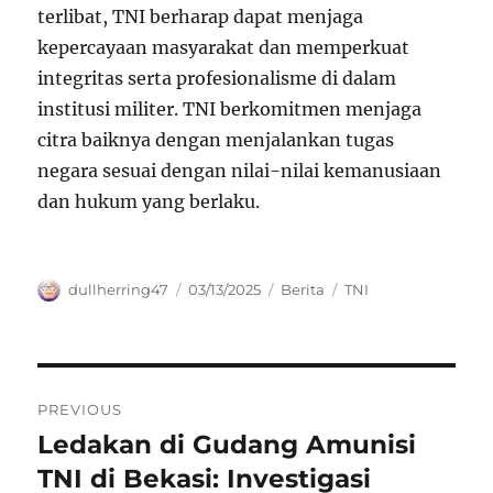
terlibat, TNI berharap dapat menjaga
kepercayaan masyarakat dan memperkuat
integritas serta profesionalisme di dalam
institusi militer. TNI berkomitmen menjaga
citra baiknya dengan menjalankan tugas
negara sesuai dengan nilai-nilai kemanusiaan
dan hukum yang berlaku.
Author
Posted
Categories
Tags
dullherring47
03/13/2025
Berita
TNI
on
Navigasi
PREVIOUS
pos
Ledakan di Gudang Amunisi
Previous
post:
TNI di Bekasi: Investigasi