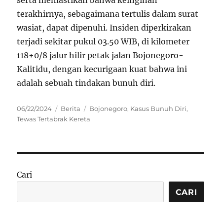
serta memastikan bahwa keinginan
terakhirnya, sebagaimana tertulis dalam surat
wasiat, dapat dipenuhi. Insiden diperkirakan
terjadi sekitar pukul 03.50 WIB, di kilometer
118+0/8 jalur hilir petak jalan Bojonegoro-
Kalitidu, dengan kecurigaan kuat bahwa ini
adalah sebuah tindakan bunuh diri.
Posted
Categories
Tags
06/22/2024
Berita
Bojonegoro
,
Kasus Bunuh Diri
,
on
Tewas Tertabrak Kereta
Cari
CARI