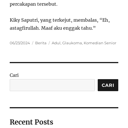
percakapan tersebut.
Kiky Saputri, yang terkejut, membalas, “Eh,
astagfirullah. Maaf aku enggak tahu.”
Posted
Categories
Tags
06/23/2024
Berita
Adul
,
Glaukoma
,
Komedian Senior
on
Cari
CARI
Recent Posts