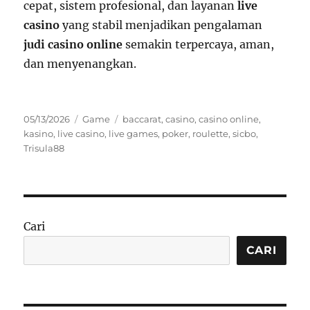
cepat, sistem profesional, dan layanan
live
casino
yang stabil menjadikan pengalaman
judi casino online
semakin terpercaya, aman,
dan menyenangkan.
Posted
Categories
Tags
05/13/2026
Game
baccarat
,
casino
,
casino online
,
on
kasino
,
live casino
,
live games
,
poker
,
roulette
,
sicbo
,
Trisula88
Cari
CARI