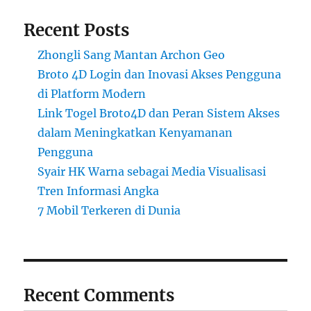
Recent Posts
Zhongli Sang Mantan Archon Geo
Broto 4D Login dan Inovasi Akses Pengguna
di Platform Modern
Link Togel Broto4D dan Peran Sistem Akses
dalam Meningkatkan Kenyamanan
Pengguna
Syair HK Warna sebagai Media Visualisasi
Tren Informasi Angka
7 Mobil Terkeren di Dunia
Recent Comments