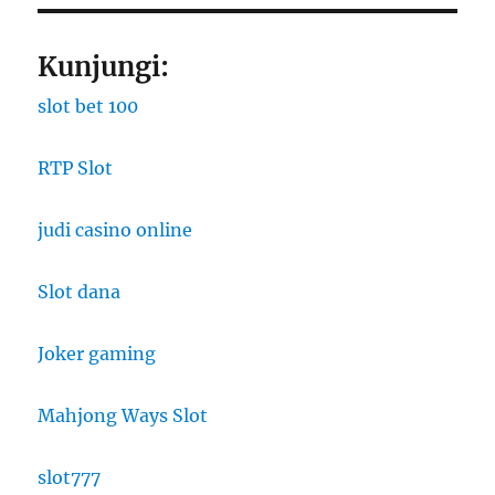
Kunjungi:
slot bet 100
RTP Slot
judi casino online
Slot dana
Joker gaming
Mahjong Ways Slot
slot777