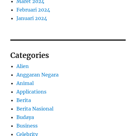
Maret 2024
Februari 2024
Januari 2024
Categories
Alien
Anggaran Negara
Animal
Applications
Berita
Berita Nasional
Budaya
Business
Celebrity