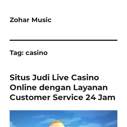
Zohar Music
Tag:
casino
Situs Judi Live Casino
Online dengan Layanan
Customer Service 24 Jam