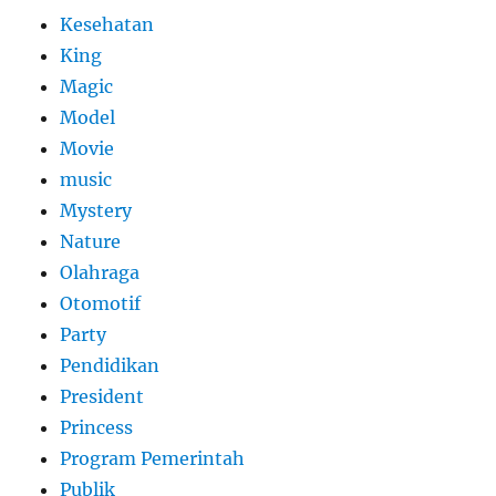
Kesehatan
King
Magic
Model
Movie
music
Mystery
Nature
Olahraga
Otomotif
Party
Pendidikan
President
Princess
Program Pemerintah
Publik