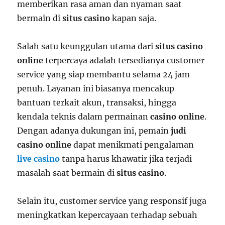
memberikan rasa aman dan nyaman saat
bermain di
situs casino
kapan saja.
Salah satu keunggulan utama dari
situs casino
online
terpercaya adalah tersedianya customer
service yang siap membantu selama 24 jam
penuh. Layanan ini biasanya mencakup
bantuan terkait akun, transaksi, hingga
kendala teknis dalam permainan
casino online
.
Dengan adanya dukungan ini, pemain
judi
casino online
dapat menikmati pengalaman
live casino
tanpa harus khawatir jika terjadi
masalah saat bermain di
situs casino
.
Selain itu, customer service yang responsif juga
meningkatkan kepercayaan terhadap sebuah