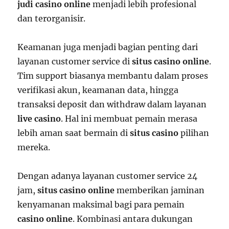
judi casino online
menjadi lebih profesional
dan terorganisir.
Keamanan juga menjadi bagian penting dari
layanan customer service di
situs casino online
.
Tim support biasanya membantu dalam proses
verifikasi akun, keamanan data, hingga
transaksi deposit dan withdraw dalam layanan
live casino
. Hal ini membuat pemain merasa
lebih aman saat bermain di
situs casino
pilihan
mereka.
Dengan adanya layanan customer service 24
jam,
situs casino online
memberikan jaminan
kenyamanan maksimal bagi para pemain
casino online
. Kombinasi antara dukungan