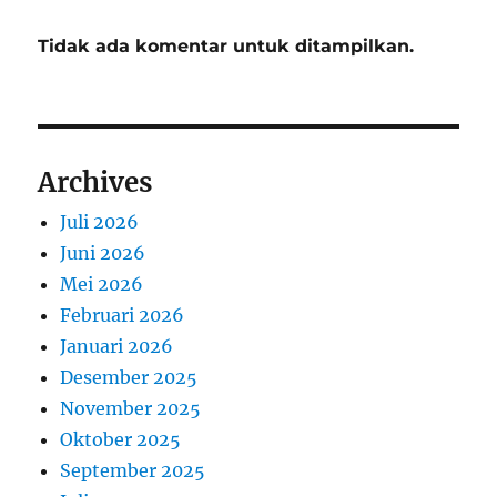
Tidak ada komentar untuk ditampilkan.
Archives
Juli 2026
Juni 2026
Mei 2026
Februari 2026
Januari 2026
Desember 2025
November 2025
Oktober 2025
September 2025