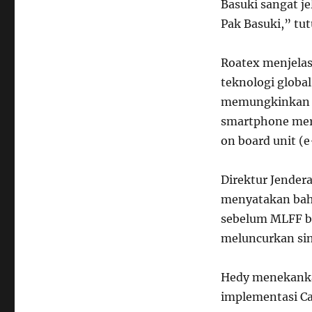
Basuki sangat je
Pak Basuki,” tut
Roatex menjela
teknologi global
memungkinkan pe
smartphone mere
on board unit (e
Direktur Jender
menyatakan bah
sebelum MLFF bi
meluncurkan sing
Hedy menekankan
implementasi Ca