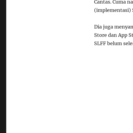
Cantas. Cuma na
(implementasi) S
Dia juga menyam
Store dan App S
SLFF belum seles