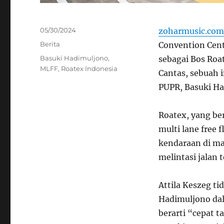
Posted
05/30/2024
zoharmusic.com
on
Categories
Berita
Convention Cente
Tags
Basuki Hadimuljono
,
sebagai Bos Roa
MLFF
,
Roatex Indonesia
Cantas, sebuah i
PUPR, Basuki Ha
Roatex, yang be
multi lane free
kendaraan di ma
melintasi jalan t
Attila Keszeg t
Hadimuljono dal
berarti “cepat t