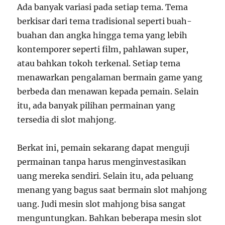
Ada banyak variasi pada setiap tema. Tema
berkisar dari tema tradisional seperti buah-
buahan dan angka hingga tema yang lebih
kontemporer seperti film, pahlawan super,
atau bahkan tokoh terkenal. Setiap tema
menawarkan pengalaman bermain game yang
berbeda dan menawan kepada pemain. Selain
itu, ada banyak pilihan permainan yang
tersedia di slot mahjong.
Berkat ini, pemain sekarang dapat menguji
permainan tanpa harus menginvestasikan
uang mereka sendiri. Selain itu, ada peluang
menang yang bagus saat bermain slot mahjong
uang. Judi mesin slot mahjong bisa sangat
menguntungkan. Bahkan beberapa mesin slot