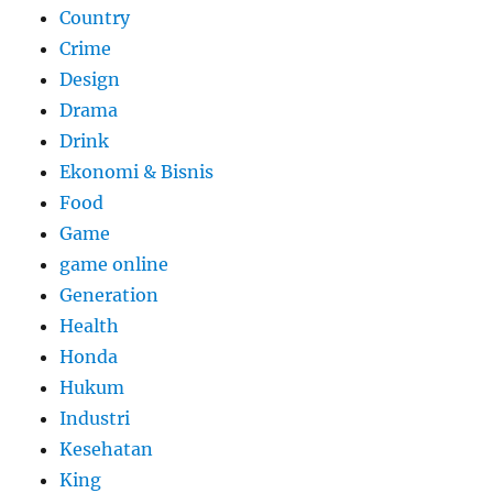
Country
Crime
Design
Drama
Drink
Ekonomi & Bisnis
Food
Game
game online
Generation
Health
Honda
Hukum
Industri
Kesehatan
King