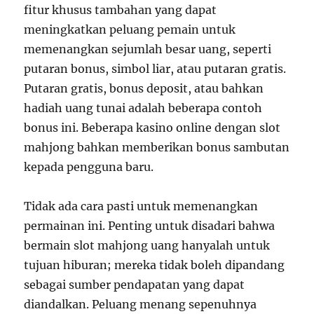
fitur khusus tambahan yang dapat
meningkatkan peluang pemain untuk
memenangkan sejumlah besar uang, seperti
putaran bonus, simbol liar, atau putaran gratis.
Putaran gratis, bonus deposit, atau bahkan
hadiah uang tunai adalah beberapa contoh
bonus ini. Beberapa kasino online dengan slot
mahjong bahkan memberikan bonus sambutan
kepada pengguna baru.
Tidak ada cara pasti untuk memenangkan
permainan ini. Penting untuk disadari bahwa
bermain slot mahjong uang hanyalah untuk
tujuan hiburan; mereka tidak boleh dipandang
sebagai sumber pendapatan yang dapat
diandalkan. Peluang menang sepenuhnya