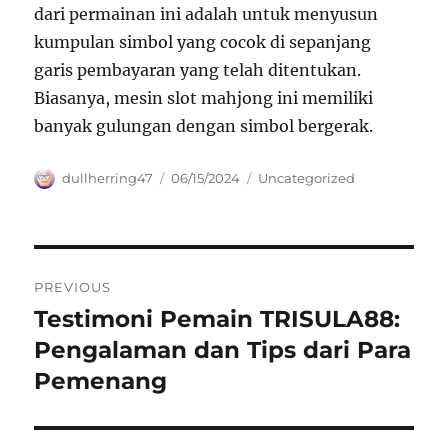
dari permainan ini adalah untuk menyusun
kumpulan simbol yang cocok di sepanjang
garis pembayaran yang telah ditentukan.
Biasanya, mesin slot mahjong ini memiliki
banyak gulungan dengan simbol bergerak.
Author
Posted
Categories
dullherring47
06/15/2024
Uncategorized
on
Navigasi
PREVIOUS
pos
Testimoni Pemain TRISULA88:
Previous
post:
Pengalaman dan Tips dari Para
Pemenang