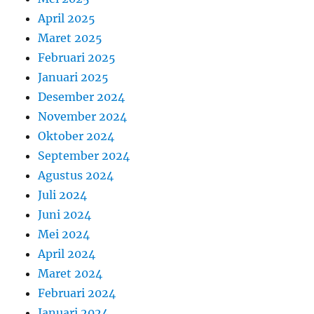
April 2025
Maret 2025
Februari 2025
Januari 2025
Desember 2024
November 2024
Oktober 2024
September 2024
Agustus 2024
Juli 2024
Juni 2024
Mei 2024
April 2024
Maret 2024
Februari 2024
Januari 2024