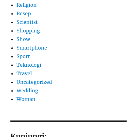
Religion
Resep
Scientist
Shopping
Show
Smartphone
Sport
Teknologi
Travel
Uncategorized
Wedding
Woman
Kunjungi: