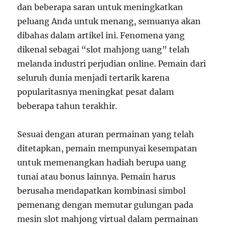
dan beberapa saran untuk meningkatkan
peluang Anda untuk menang, semuanya akan
dibahas dalam artikel ini. Fenomena yang
dikenal sebagai “slot mahjong uang” telah
melanda industri perjudian online. Pemain dari
seluruh dunia menjadi tertarik karena
popularitasnya meningkat pesat dalam
beberapa tahun terakhir.
Sesuai dengan aturan permainan yang telah
ditetapkan, pemain mempunyai kesempatan
untuk memenangkan hadiah berupa uang
tunai atau bonus lainnya. Pemain harus
berusaha mendapatkan kombinasi simbol
pemenang dengan memutar gulungan pada
mesin slot mahjong virtual dalam permainan