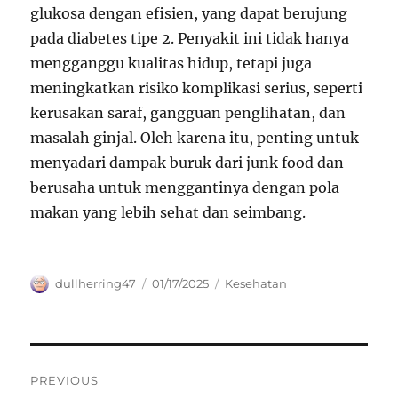
glukosa dengan efisien, yang dapat berujung
pada diabetes tipe 2. Penyakit ini tidak hanya
mengganggu kualitas hidup, tetapi juga
meningkatkan risiko komplikasi serius, seperti
kerusakan saraf, gangguan penglihatan, dan
masalah ginjal. Oleh karena itu, penting untuk
menyadari dampak buruk dari junk food dan
berusaha untuk menggantinya dengan pola
makan yang lebih sehat dan seimbang.
Author
Posted
Categories
dullherring47
01/17/2025
Kesehatan
on
Navigasi
PREVIOUS