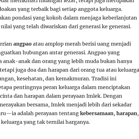
edar menikmati hidangan lezat, tetapi juga merupakan
oakan yang terbaik bagi setiap anggota keluarga.
akan pondasi yang kokoh dalam menjaga keberlanjutan
-nilai yang telah diwariskan dari generasi ke generasi.
berian
angpao
atau amplop merah berisi uang menjadi
nguatkan hubungan antar generasi. Angpao yang
a anak-anak dan orang yang lebih muda bukan hanya
tetapi juga doa dan harapan dari orang tua atau keluarg
ngan, kesehatan, dan kemakmuran. Tradisi ini
tapa pentingnya peran keluarga dalam menciptakan
cinta dan harapan dalam perayaan Imlek. Dengan
erayakan bersama, Imlek menjadi lebih dari sekadar
baru—ia adalah perayaan tentang
kebersamaan
,
harapan
,
keluarga yang tak ternilai harganya.