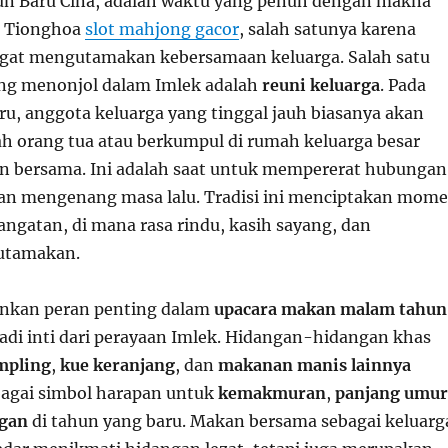
un Baru Cina, adalah waktu yang penuh dengan makna
t Tionghoa
slot mahjong gacor
, salah satunya karena
ngat mengutamakan kebersamaan keluarga. Salah satu
ling menonjol dalam Imlek adalah
reuni keluarga
. Pada
u, anggota keluarga yang tinggal jauh biasanya akan
h orang tua atau berkumpul di rumah keluarga besar
 bersama. Ini adalah saat untuk mempererat hubungan
 dan mengenang masa lalu. Tradisi ini menciptakan mom
ngatan, di mana rasa rindu, kasih sayang, dan
utamakan.
nkan peran penting dalam
upacara makan malam tahun
adi inti dari perayaan Imlek. Hidangan-hidangan khas
mpling
,
kue keranjang
, dan
makanan manis lainnya
agai simbol harapan untuk
kemakmuran
,
panjang umur
gan
di tahun yang baru. Makan bersama sebagai keluarg