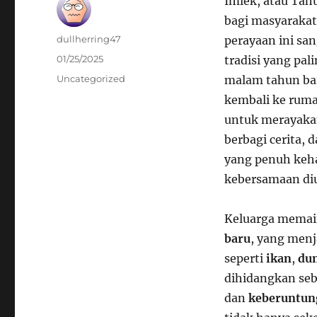
Imlek, atau Tah
bagi masyaraka
Author
dullherring47
perayaan ini sa
Posted
01/25/2025
tradisi yang pa
on
Categories
Uncategorized
malam tahun bar
kembali ke ruma
untuk merayakan
berbagi cerita,
yang penuh keha
kebersamaan di
Keluarga memai
baru
, yang menj
seperti
ikan
,
du
dihidangkan seb
dan
keberuntun