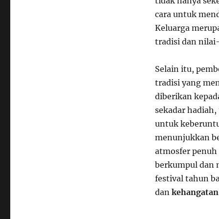
tidak hanya sek
cara untuk mend
Keluarga merup
tradisi dan nilai
Selain itu, pem
tradisi yang me
diberikan kepad
sekadar hadiah, 
untuk keberuntu
menunjukkan be
atmosfer penuh 
berkumpul dan m
festival tahun 
dan
kehangatan