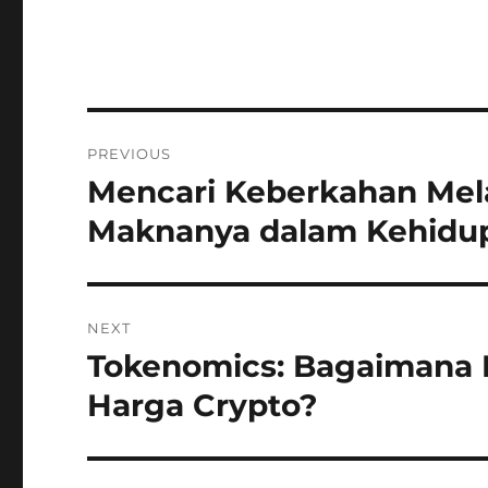
Navigasi
PREVIOUS
pos
Mencari Keberkahan Melal
Previous
post:
Maknanya dalam Kehidu
NEXT
Tokenomics: Bagaimana
Next
post:
Harga Crypto?