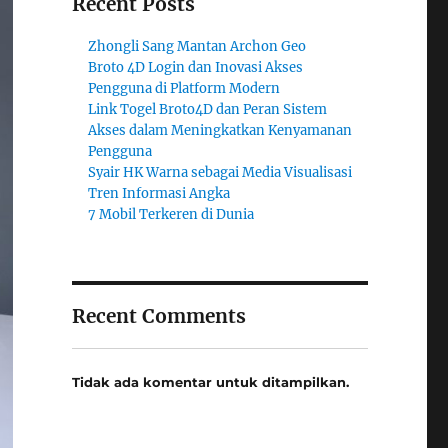
Recent Posts
Zhongli Sang Mantan Archon Geo
Broto 4D Login dan Inovasi Akses
Pengguna di Platform Modern
Link Togel Broto4D dan Peran Sistem
Akses dalam Meningkatkan Kenyamanan
Pengguna
Syair HK Warna sebagai Media Visualisasi
Tren Informasi Angka
7 Mobil Terkeren di Dunia
Recent Comments
Tidak ada komentar untuk ditampilkan.