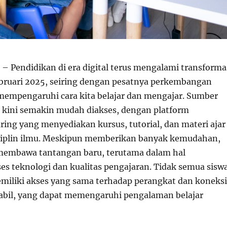
– Pendidikan di era digital terus mengalami transforma
ebruari 2025, seiring dengan pesatnya perkembangan
mempengaruhi cara kita belajar dan mengajar. Sumber
 kini semakin mudah diakses, dengan platform
ring yang menyediakan kursus, tutorial, dan materi ajar
isiplin ilmu. Meskipun memberikan banyak kemudahan,
a membawa tantangan baru, terutama dalam hal
es teknologi dan kualitas pengajaran. Tidak semua sisw
miliki akses yang sama terhadap perangkat dan koneksi
tabil, yang dapat memengaruhi pengalaman belajar