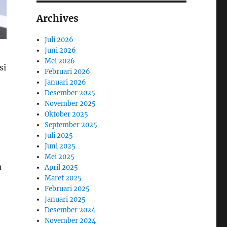
Archives
Juli 2026
Juni 2026
Mei 2026
si
Februari 2026
Januari 2026
Desember 2025
November 2025
Oktober 2025
September 2025
Juli 2025
Juni 2025
Mei 2025
a
April 2025
Maret 2025
Februari 2025
Januari 2025
Desember 2024
November 2024