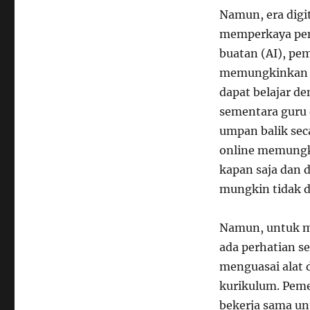
Namun, era digi
memperkaya pen
buatan (AI), pe
memungkinkan pe
dapat belajar de
sementara guru 
umpan balik seca
online memungki
kapan saja dan 
mungkin tidak d
Namun, untuk me
ada perhatian se
menguasai alat 
kurikulum. Peme
bekerja sama un