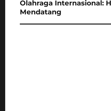
Olahraga Internasional: 
Next
post:
Mendatang