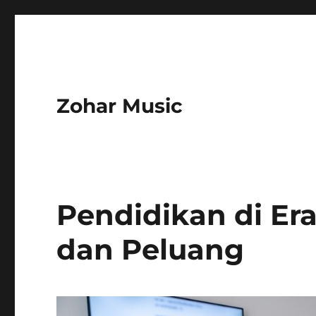
Zohar Music
Pendidikan di Era
dan Peluang