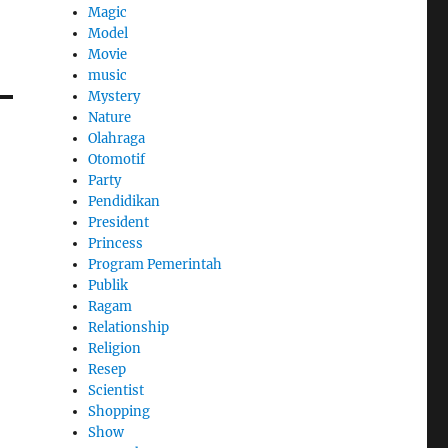
Magic
Model
Movie
music
Mystery
Nature
Olahraga
Otomotif
Party
Pendidikan
President
Princess
Program Pemerintah
Publik
Ragam
Relationship
Religion
Resep
Scientist
Shopping
Show