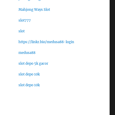
Mahjong Ways Slot
slot777
slot
https://linkr.bio/medusa88-login
medusa88
slot depo 5k gacor
slot depo 10k
slot depo 10k