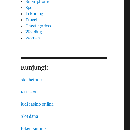
Smartphone
Sport
Teknologi
Travel
Uncategorized
Wedding
Woman
Kunjungi:
slot bet 100
RTP Slot
judi casino online
Slot dana
Joker gaming