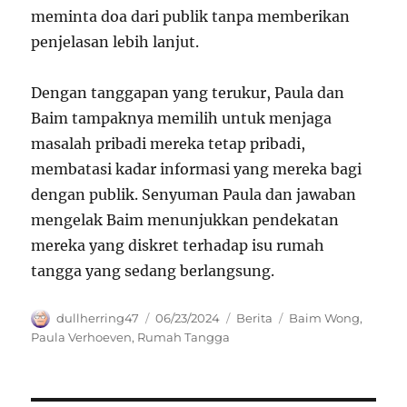
meminta doa dari publik tanpa memberikan
penjelasan lebih lanjut.
Dengan tanggapan yang terukur, Paula dan
Baim tampaknya memilih untuk menjaga
masalah pribadi mereka tetap pribadi,
membatasi kadar informasi yang mereka bagi
dengan publik. Senyuman Paula dan jawaban
mengelak Baim menunjukkan pendekatan
mereka yang diskret terhadap isu rumah
tangga yang sedang berlangsung.
Author
Posted
Categories
Tags
dullherring47
06/23/2024
Berita
Baim Wong
,
on
Paula Verhoeven
,
Rumah Tangga