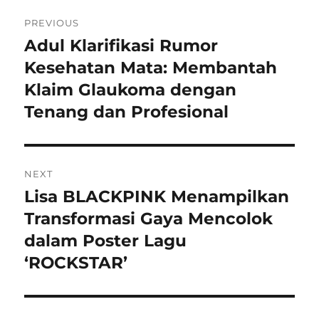
Navigasi
PREVIOUS
pos
Adul Klarifikasi Rumor
Previous
post:
Kesehatan Mata: Membantah
Klaim Glaukoma dengan
Tenang dan Profesional
NEXT
Lisa BLACKPINK Menampilkan
Next
post:
Transformasi Gaya Mencolok
dalam Poster Lagu
‘ROCKSTAR’