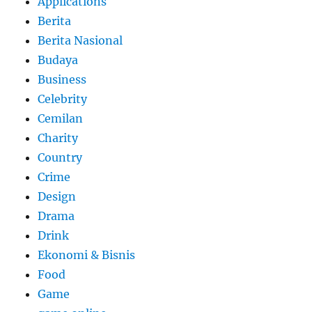
Applications
Berita
Berita Nasional
Budaya
Business
Celebrity
Cemilan
Charity
Country
Crime
Design
Drama
Drink
Ekonomi & Bisnis
Food
Game