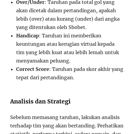
Over/Under
: Taruhan pada total gol yang
akan dicetak dalam pertandingan, apakah
lebih (over) atau kurang (under) dari angka
yang ditentukan oleh Sbobet.
Handicap
: Taruhan ini memberikan
keuntungan atau kerugian virtual kepada
tim yang lebih kuat atau lebih lemah untuk
menyamakan peluang.
Correct Score
: Taruhan pada skor akhir yang
tepat dari pertandingan.
Analisis dan Strategi
Sebelum memasang taruhan, lakukan analisis
terhadap tim yang akan bertanding. Perhatikan