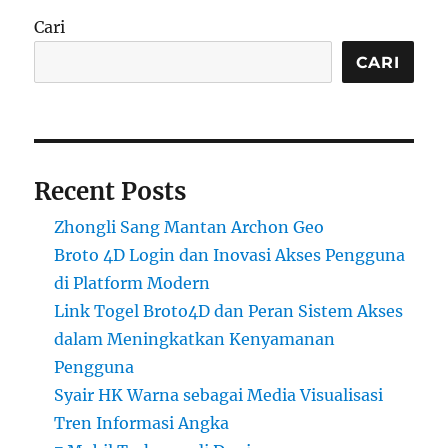
Cari
CARI
Recent Posts
Zhongli Sang Mantan Archon Geo
Broto 4D Login dan Inovasi Akses Pengguna
di Platform Modern
Link Togel Broto4D dan Peran Sistem Akses
dalam Meningkatkan Kenyamanan
Pengguna
Syair HK Warna sebagai Media Visualisasi
Tren Informasi Angka