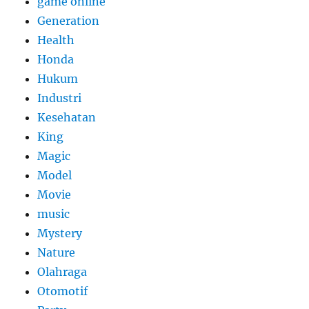
game online
Generation
Health
Honda
Hukum
Industri
Kesehatan
King
Magic
Model
Movie
music
Mystery
Nature
Olahraga
Otomotif