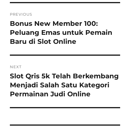
Navigasi
PREVIOUS
pos
Bonus New Member 100:
Previous
post:
Peluang Emas untuk Pemain
Baru di Slot Online
NEXT
Slot Qris 5k Telah Berkembang
Next
post:
Menjadi Salah Satu Kategori
Permainan Judi Online