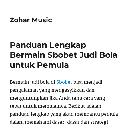
Zohar Music
Panduan Lengkap
Bermain Sbobet Judi Bola
untuk Pemula
Bermain judi bola di
Sbobet
bisa menjadi
pengalaman yang mengasyikkan dan
menguntungkan jika Anda tahu cara yang
tepat untuk memulainya. Berikut adalah
panduan lengkap yang akan membantu pemula
dalam memahami dasar-dasar dan strategi