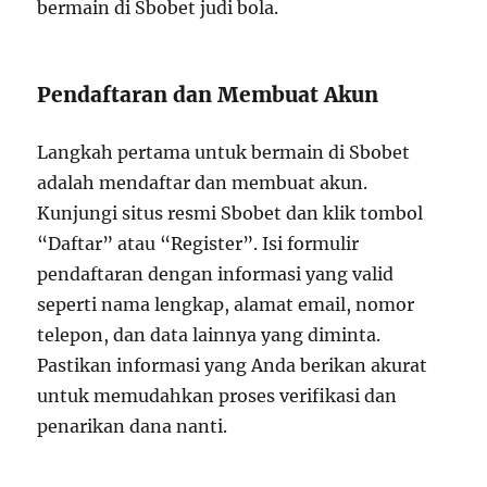
bermain di Sbobet judi bola.
Pendaftaran dan Membuat Akun
Langkah pertama untuk bermain di Sbobet
adalah mendaftar dan membuat akun.
Kunjungi situs resmi Sbobet dan klik tombol
“Daftar” atau “Register”. Isi formulir
pendaftaran dengan informasi yang valid
seperti nama lengkap, alamat email, nomor
telepon, dan data lainnya yang diminta.
Pastikan informasi yang Anda berikan akurat
untuk memudahkan proses verifikasi dan
penarikan dana nanti.