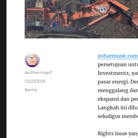
zoharmusic.com
persetujuan unt
Author
dullherring47
Investments, ya
Posted
02/22/2025
pasar energi. D
on
Categories
Berita
menggalang dan
ekspansi dan pe
Langkah ini dih
sekaligus membe
Rights issue ya