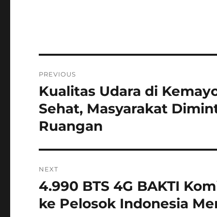
Navigasi
PREVIOUS
pos
Kualitas Udara di Kemay
Previous
post:
Sehat, Masyarakat Dimint
Ruangan
NEXT
4.990 BTS 4G BAKTI Komi
Next
post:
ke Pelosok Indonesia Me