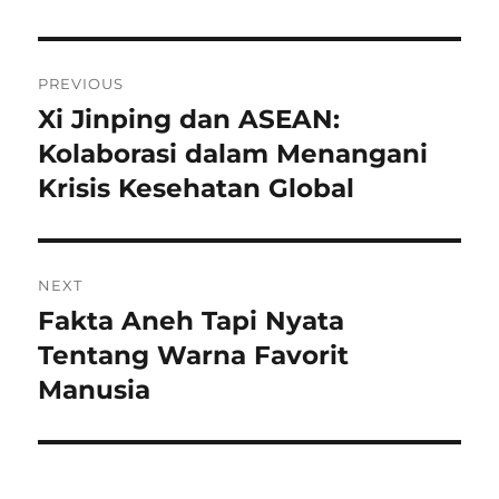
Navigasi
PREVIOUS
pos
Xi Jinping dan ASEAN:
Previous
post:
Kolaborasi dalam Menangani
Krisis Kesehatan Global
NEXT
Fakta Aneh Tapi Nyata
Next
post:
Tentang Warna Favorit
Manusia