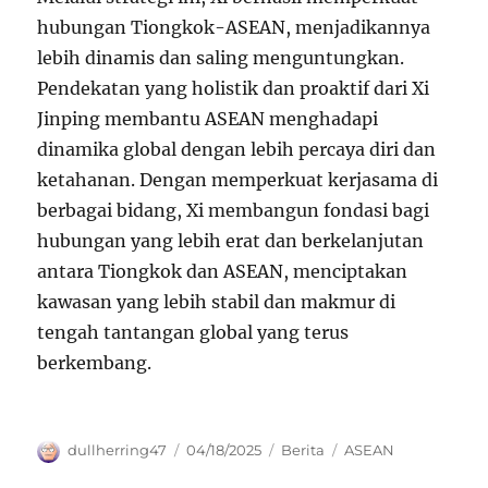
hubungan Tiongkok-ASEAN, menjadikannya
lebih dinamis dan saling menguntungkan.
Pendekatan yang holistik dan proaktif dari Xi
Jinping membantu ASEAN menghadapi
dinamika global dengan lebih percaya diri dan
ketahanan. Dengan memperkuat kerjasama di
berbagai bidang, Xi membangun fondasi bagi
hubungan yang lebih erat dan berkelanjutan
antara Tiongkok dan ASEAN, menciptakan
kawasan yang lebih stabil dan makmur di
tengah tantangan global yang terus
berkembang.
Author
Posted
Categories
Tags
dullherring47
04/18/2025
Berita
ASEAN
on