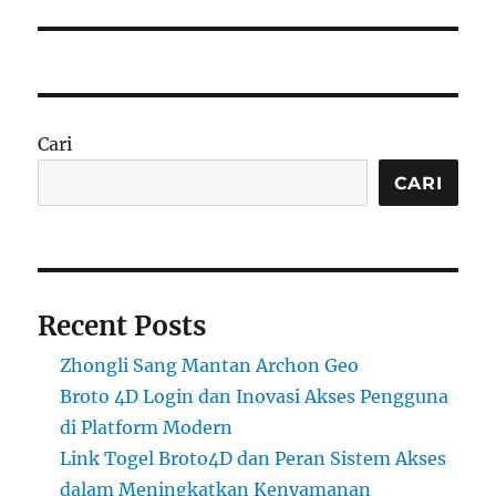
Cari
CARI
Recent Posts
Zhongli Sang Mantan Archon Geo
Broto 4D Login dan Inovasi Akses Pengguna
di Platform Modern
Link Togel Broto4D dan Peran Sistem Akses
dalam Meningkatkan Kenyamanan