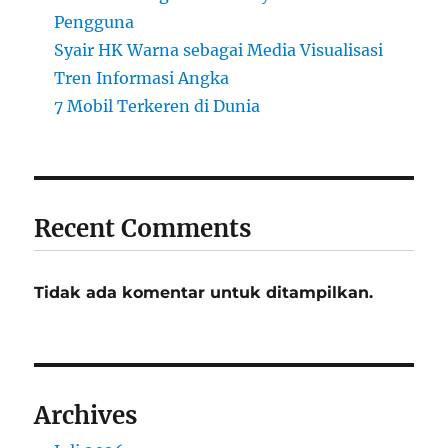
Pengguna
Syair HK Warna sebagai Media Visualisasi
Tren Informasi Angka
7 Mobil Terkeren di Dunia
Recent Comments
Tidak ada komentar untuk ditampilkan.
Archives