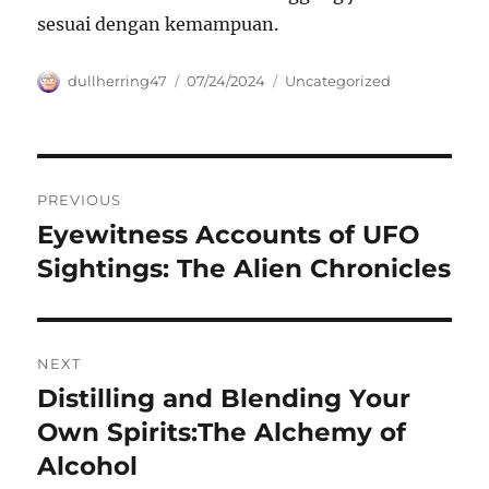
sesuai dengan kemampuan.
Author
Posted
Categories
dullherring47
07/24/2024
Uncategorized
on
Navigasi
PREVIOUS
pos
Eyewitness Accounts of UFO
Previous
post:
Sightings: The Alien Chronicles
NEXT
Distilling and Blending Your
Next
post:
Own Spirits:The Alchemy of
Alcohol