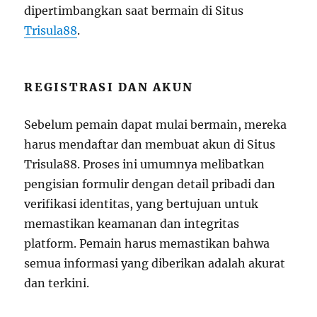
dipertimbangkan saat bermain di Situs
Trisula88
.
REGISTRASI DAN AKUN
Sebelum pemain dapat mulai bermain, mereka
harus mendaftar dan membuat akun di Situs
Trisula88. Proses ini umumnya melibatkan
pengisian formulir dengan detail pribadi dan
verifikasi identitas, yang bertujuan untuk
memastikan keamanan dan integritas
platform. Pemain harus memastikan bahwa
semua informasi yang diberikan adalah akurat
dan terkini.