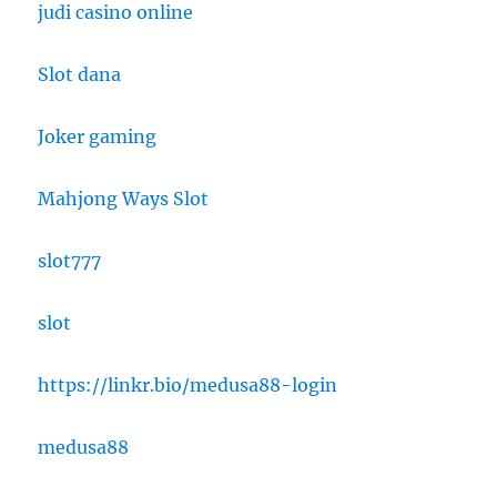
judi casino online
Slot dana
Joker gaming
Mahjong Ways Slot
slot777
slot
https://linkr.bio/medusa88-login
medusa88