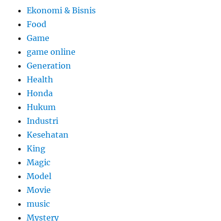
Ekonomi & Bisnis
Food
Game
game online
Generation
Health
Honda
Hukum
Industri
Kesehatan
King
Magic
Model
Movie
music
Mystery