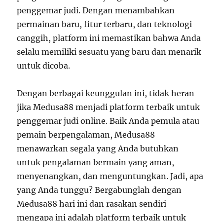
penggemar judi. Dengan menambahkan
permainan baru, fitur terbaru, dan teknologi
canggih, platform ini memastikan bahwa Anda
selalu memiliki sesuatu yang baru dan menarik
untuk dicoba.
Dengan berbagai keunggulan ini, tidak heran
jika Medusa88 menjadi platform terbaik untuk
penggemar judi online. Baik Anda pemula atau
pemain berpengalaman, Medusa88
menawarkan segala yang Anda butuhkan
untuk pengalaman bermain yang aman,
menyenangkan, dan menguntungkan. Jadi, apa
yang Anda tunggu? Bergabunglah dengan
Medusa88 hari ini dan rasakan sendiri
mengapa ini adalah platform terbaik untuk