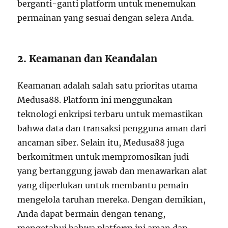
berganti-ganti platform untuk menemukan
permainan yang sesuai dengan selera Anda.
2. Keamanan dan Keandalan
Keamanan adalah salah satu prioritas utama
Medusa88. Platform ini menggunakan
teknologi enkripsi terbaru untuk memastikan
bahwa data dan transaksi pengguna aman dari
ancaman siber. Selain itu, Medusa88 juga
berkomitmen untuk mempromosikan judi
yang bertanggung jawab dan menawarkan alat
yang diperlukan untuk membantu pemain
mengelola taruhan mereka. Dengan demikian,
Anda dapat bermain dengan tenang,