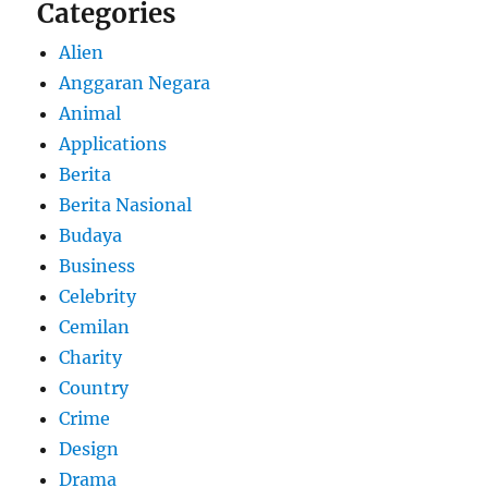
Categories
Alien
Anggaran Negara
Animal
Applications
Berita
Berita Nasional
Budaya
Business
Celebrity
Cemilan
Charity
Country
Crime
Design
Drama