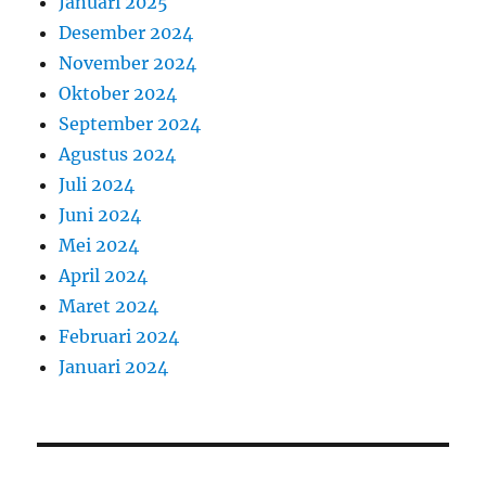
Januari 2025
Desember 2024
November 2024
Oktober 2024
September 2024
Agustus 2024
Juli 2024
Juni 2024
Mei 2024
April 2024
Maret 2024
Februari 2024
Januari 2024