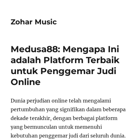
Zohar Music
Medusa88: Mengapa Ini
adalah Platform Terbaik
untuk Penggemar Judi
Online
Dunia perjudian online telah mengalami
pertumbuhan yang signifikan dalam beberapa
dekade terakhir, dengan berbagai platform
yang bermunculan untuk memenuhi
kebutuhan penggemar judi dari seluruh dunia.