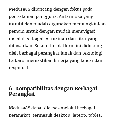
Medusa88 dirancang dengan fokus pada
pengalaman pengguna. Antarmuka yang
intuitif dan mudah digunakan memungkinkan
pemain untuk dengan mudah menavigasi
melalui berbagai permainan dan fitur yang
ditawarkan. Selain itu, platform ini didukung
oleh berbagai perangkat lunak dan teknologi
terbaru, memastikan kinerja yang lancar dan
responsif.
6. Kompatibilitas dengan Berbagai
Perangkat
Medusa88 dapat diakses melalui berbagai
perangkat, termasuk desktop, laptop, tablet,