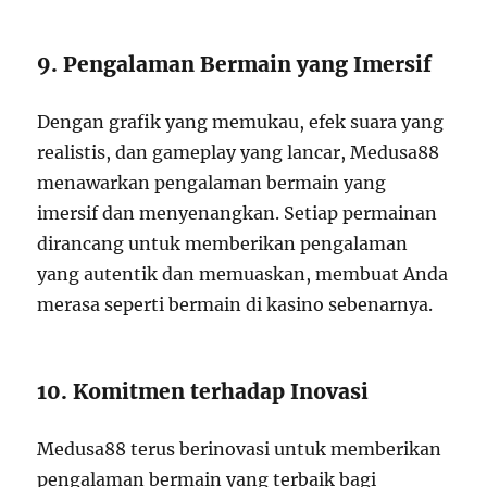
9. Pengalaman Bermain yang Imersif
Dengan grafik yang memukau, efek suara yang
realistis, dan gameplay yang lancar, Medusa88
menawarkan pengalaman bermain yang
imersif dan menyenangkan. Setiap permainan
dirancang untuk memberikan pengalaman
yang autentik dan memuaskan, membuat Anda
merasa seperti bermain di kasino sebenarnya.
10. Komitmen terhadap Inovasi
Medusa88 terus berinovasi untuk memberikan
pengalaman bermain yang terbaik bagi