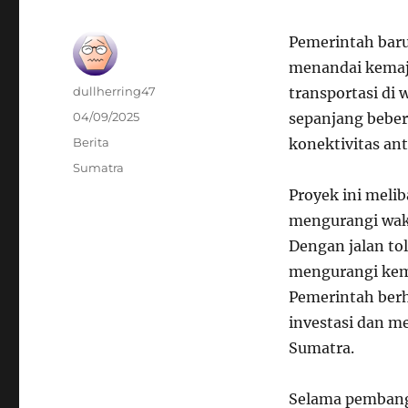
Pemerintah baru
menandai kemaju
Author
dullherring47
transportasi di 
Posted
04/09/2025
sepanjang beber
on
Categories
Berita
konektivitas an
Tags
Sumatra
Proyek ini meli
mengurangi wakt
Dengan jalan tol
mengurangi kema
Pemerintah berh
investasi dan me
Sumatra.
Selama pembang