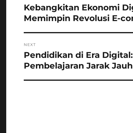
pos
Kebangkitan Ekonomi Dig
Previous
post:
Memimpin Revolusi E-c
NEXT
Pendidikan di Era Digit
Next
post:
Pembelajaran Jarak Jauh