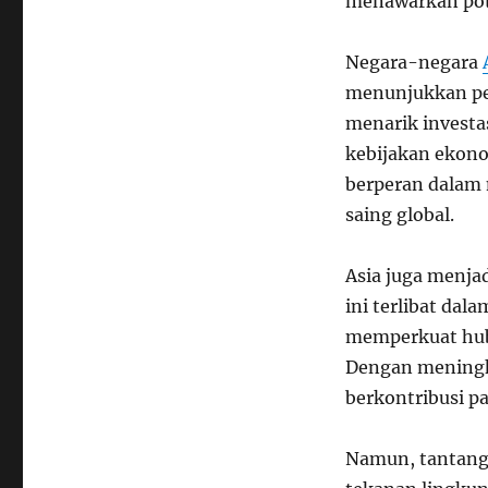
menawarkan pote
Negara-negara
menunjukkan p
menarik investas
kebijakan ekon
berperan dalam 
saing global.
Asia juga menja
ini terlibat dal
memperkuat hub
Dengan meningka
berkontribusi p
Namun, tantanga