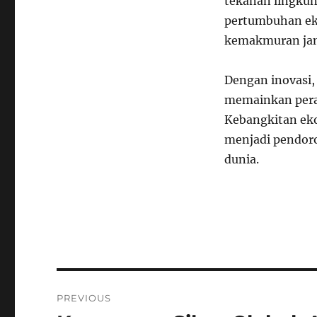
tekanan lingku
pertumbuhan ek
kemakmuran jan
Dengan inovasi, 
memainkan pera
Kebangkitan ek
menjadi pendor
dunia.
Navigasi
PREVIOUS
pos