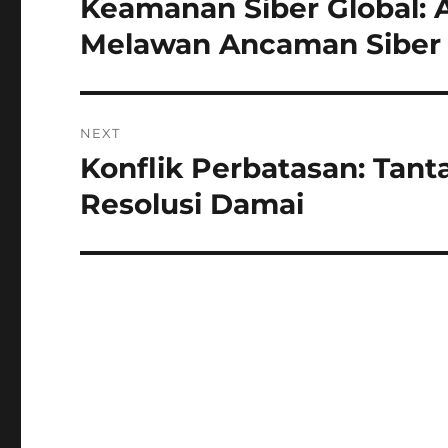
Keamanan Siber Global: A
Previous
post:
Melawan Ancaman Siber
NEXT
Konflik Perbatasan: Tan
Next
post:
Resolusi Damai