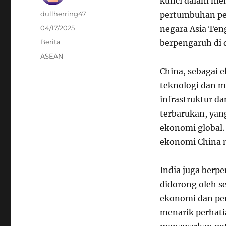
kunci dalam me
Author
dullherring47
pertumbuhan pes
Posted
04/17/2025
negara Asia Ten
on
Categories
Berita
berpengaruh di 
Tags
ASEAN
China, sebagai 
teknologi dan m
infrastruktur da
terbarukan, yan
ekonomi global. 
ekonomi China me
India juga berp
didorong oleh s
ekonomi dan pen
menarik perhati