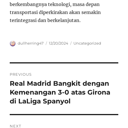
berkembangnya teknologi, masa depan
transportasi diperkirakan akan semakin
terintegrasi dan berkelanjutan.
Author
Posted
Categories
dullherring47
12/20/2024
Uncategorized
on
Navigasi
PREVIOUS
pos
Real Madrid Bangkit dengan
Previous
post:
Kemenangan 3-0 atas Girona
di LaLiga Spanyol
NEXT