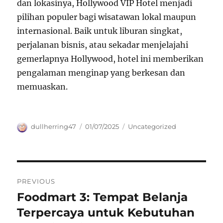
dan lokasinya, Hollywood VIP Hotel menjadi
pilihan populer bagi wisatawan lokal maupun
internasional. Baik untuk liburan singkat,
perjalanan bisnis, atau sekadar menjelajahi
gemerlapnya Hollywood, hotel ini memberikan
pengalaman menginap yang berkesan dan
memuaskan.
Author
Posted
Categories
dullherring47
01/07/2025
Uncategorized
on
Navigasi
PREVIOUS
pos
Foodmart 3: Tempat Belanja
Previous
post:
Terpercaya untuk Kebutuhan