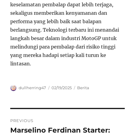
keselamatan pembalap dapat lebih terjaga,
sekaligus memberikan kenyamanan dan
performa yang lebih baik saat balapan
berlangsung. Teknologi terbaru ini menandai
langkah besar dalam industri MotoGP untuk
melindungi para pembalap dari risiko tinggi
yang mereka hadapi setiap kali turun ke
lintasan.
Author
Posted
Categories
dullherring47
02/19/2025
Berita
on
Navigasi
PREVIOUS
pos
Marselino Ferdinan Starter:
Previous