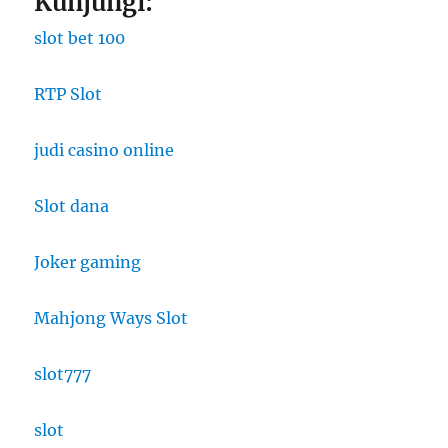
Kunjungi:
slot bet 100
RTP Slot
judi casino online
Slot dana
Joker gaming
Mahjong Ways Slot
slot777
slot