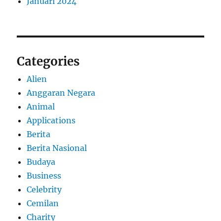
Januari 2024
Categories
Alien
Anggaran Negara
Animal
Applications
Berita
Berita Nasional
Budaya
Business
Celebrity
Cemilan
Charity