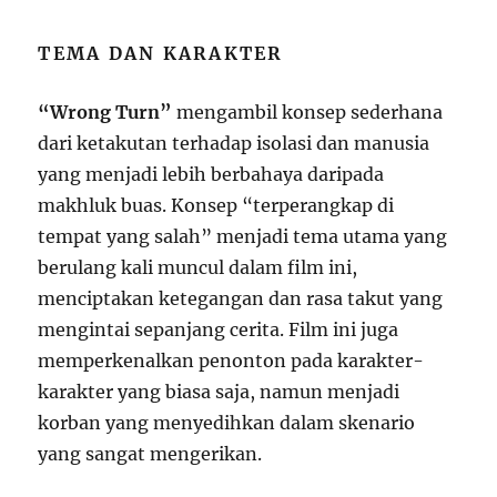
TEMA DAN KARAKTER
“Wrong Turn”
mengambil konsep sederhana
dari ketakutan terhadap isolasi dan manusia
yang menjadi lebih berbahaya daripada
makhluk buas. Konsep “terperangkap di
tempat yang salah” menjadi tema utama yang
berulang kali muncul dalam film ini,
menciptakan ketegangan dan rasa takut yang
mengintai sepanjang cerita. Film ini juga
memperkenalkan penonton pada karakter-
karakter yang biasa saja, namun menjadi
korban yang menyedihkan dalam skenario
yang sangat mengerikan.