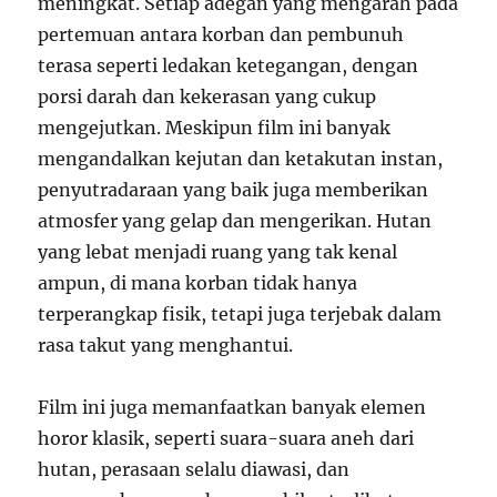
meningkat. Setiap adegan yang mengarah pada
pertemuan antara korban dan pembunuh
terasa seperti ledakan ketegangan, dengan
porsi darah dan kekerasan yang cukup
mengejutkan. Meskipun film ini banyak
mengandalkan kejutan dan ketakutan instan,
penyutradaraan yang baik juga memberikan
atmosfer yang gelap dan mengerikan. Hutan
yang lebat menjadi ruang yang tak kenal
ampun, di mana korban tidak hanya
terperangkap fisik, tetapi juga terjebak dalam
rasa takut yang menghantui.
Film ini juga memanfaatkan banyak elemen
horor klasik, seperti suara-suara aneh dari
hutan, perasaan selalu diawasi, dan