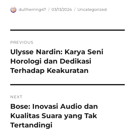
Author
Posted
Categories
dullherring47
03/13/2024
Uncategorized
on
Navigasi
PREVIOUS
pos
Ulysse Nardin: Karya Seni
Previous
post:
Horologi dan Dedikasi
Terhadap Keakuratan
NEXT
Bose: Inovasi Audio dan
Next
post:
Kualitas Suara yang Tak
Tertandingi