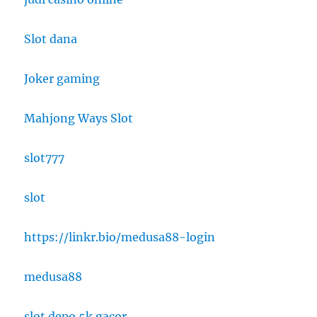
Slot dana
Joker gaming
Mahjong Ways Slot
slot777
slot
https://linkr.bio/medusa88-login
medusa88
slot depo 5k gacor