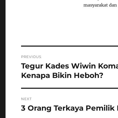
masyarakat dan
Navigasi
PREVIOUS
pos
Tegur Kades Wiwin Komala
Previous
post:
Kenapa Bikin Heboh?
NEXT
3 Orang Terkaya Pemilik 
Next
post: