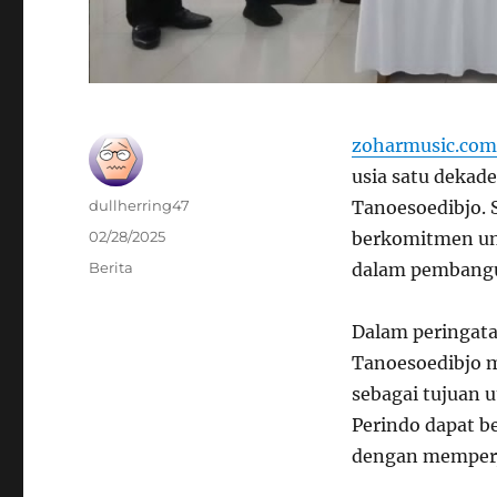
zoharmusic.com
usia satu dekade
Author
dullherring47
Tanoesoedibjo. 
Posted
02/28/2025
berkomitmen un
on
Categories
Berita
dalam pembangun
Dalam peringata
Tanoesoedibjo 
sebagai tujuan 
Perindo dapat b
dengan memperju