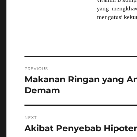
vitamin B kompl
yang mengkhaw
mengatasi kekur
Navigasi
PREVIOUS
pos
Makanan Ringan yang A
Previous
post:
Demam
NEXT
Akibat Penyebab Hipote
Next
post: