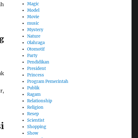
Magic
ih
Model
Movie
music
Mystery
Nature
g
Olahraga
Otomotif
Party
Pendidikan
President
uk
Princess
Program Pemerintah
Publik
r,
Ragam
Relationship
Religion
Resep
Scientist
i
Shopping
Show