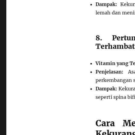
Dampak:
Kekura
lemah dan menin
8. Pert
Terhambat
Vitamin yang Te
Penjelasan:
Asa
perkembangan sa
Dampak:
Kekura
seperti spina bif
Cara Me
Kekurang