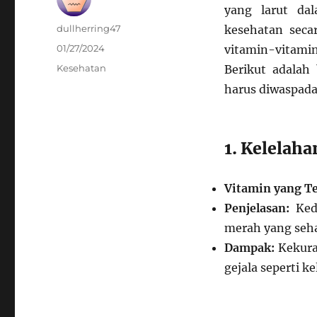
yang larut da
Author
dullherring47
kesehatan seca
Posted
01/27/2024
vitamin-vitami
on
Categories
Kesehatan
Berikut adalah
harus diwaspada
1. Kelelah
Vitamin yang Te
Penjelasan:
Kedu
merah yang seha
Dampak:
Kekura
gejala seperti k