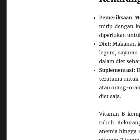
Pemeriksaan Me
mirip dengan ko
diperlukan untu
Diet:
Makanan kay
legum, sayuran
dalam diet sehar
Suplementasi:
D
terutama untuk
atau orang-ora
diet saja.
Vitamin B komp
tubuh. Kekuran
anemia hingga 