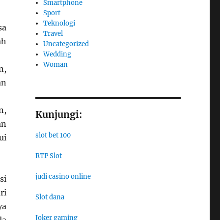
Smartphone
Sport
Teknologi
sa
Travel
ah
Uncategorized
Wedding
Woman
n,
an
n,
Kunjungi:
an
slot bet 100
ui
RTP Slot
judi casino online
si
ri
Slot dana
ya
Joker gaming