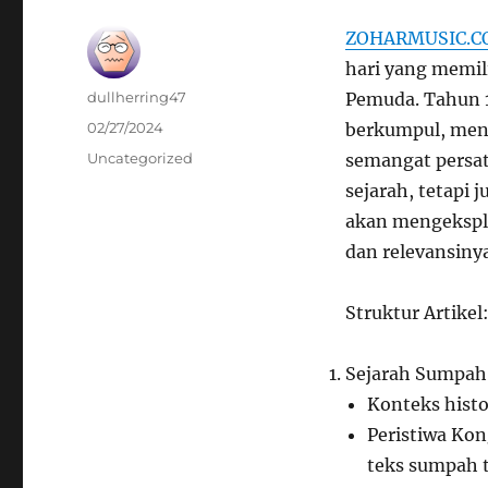
ZOHARMUSIC.
hari yang memili
Author
dullherring47
Pemuda. Tahun 1
Posted
02/27/2024
berkumpul, men
on
Categories
Uncategorized
semangat persa
sejarah, tetapi 
akan mengekspl
dan relevansiny
Struktur Artikel
Sejarah Sumpa
Konteks hist
Peristiwa Ko
teks sumpah t