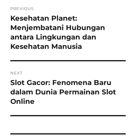
Navigasi
PREVIOUS
pos
Kesehatan Planet:
Previous
post:
Menjembatani Hubungan
antara Lingkungan dan
Kesehatan Manusia
NEXT
Slot Gacor: Fenomena Baru
Next
post:
dalam Dunia Permainan Slot
Online