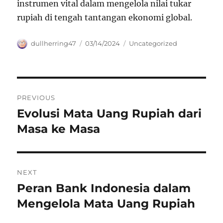
instrumen vital dalam mengelola nilai tukar
rupiah di tengah tantangan ekonomi global.
Author
Posted
Categories
dullherring47
03/14/2024
Uncategorized
on
Navigasi
PREVIOUS
pos
Evolusi Mata Uang Rupiah dari
Previous
post:
Masa ke Masa
NEXT
Peran Bank Indonesia dalam
Next
post:
Mengelola Mata Uang Rupiah