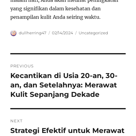
malam hari, Anda akan melihat peningkatan
yang signifikan dalam kesehatan dan
penampilan kulit Anda seiring waktu.
Author
Posted
Categories
dullherring47
02/14/2024
Uncategorized
on
Navigasi
PREVIOUS
pos
Kecantikan di Usia 20-an, 30-
Previous
post:
an, dan Setelahnya: Merawat
Kulit Sepanjang Dekade
NEXT
Strategi Efektif untuk Merawat
Next