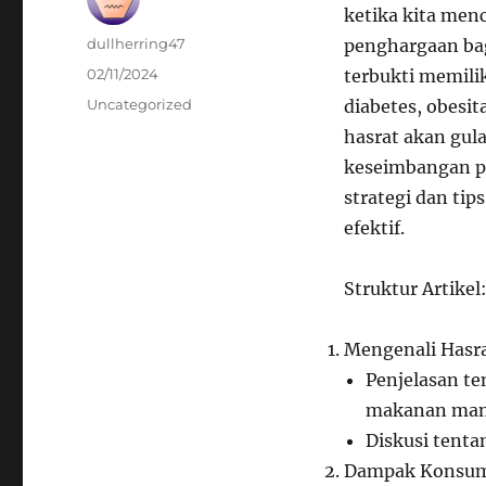
ketika kita men
Author
dullherring47
penghargaan bag
Posted
02/11/2024
terbukti memili
on
Categories
Uncategorized
diabetes, obesi
hasrat akan gul
keseimbangan po
strategi dan ti
efektif.
Struktur Artikel
Mengenali Hasra
Penjelasan t
makanan man
Diskusi tenta
Dampak Konsums