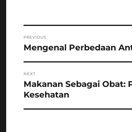
Navigasi
PREVIOUS
pos
Mengenal Perbedaan Ant
Previous
post:
NEXT
Makanan Sebagai Obat: P
Next
post:
Kesehatan