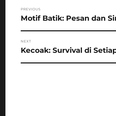
Navigasi
PREVIOUS
pos
Motif Batik: Pesan dan S
Previous
post:
NEXT
Kecoak: Survival di Setia
Next
post: