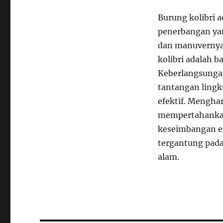
Burung kolibri 
penerbangan yan
dan manuvernya 
kolibri adalah b
Keberlangsunga
tantangan ling
efektif. Mengha
mempertahankan 
keseimbangan ek
tergantung pada
alam.