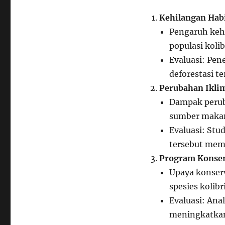
Kehilangan Habi
Pengaruh kehi
populasi kolib
Evaluasi: Pe
deforestasi te
Perubahan Ikli
Dampak peruba
sumber makana
Evaluasi: Stu
tersebut memp
Program Konser
Upaya konserv
spesies kolib
Evaluasi: Ana
meningkatkan