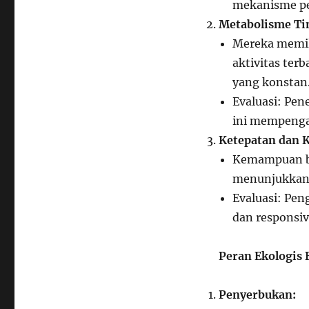
mekanisme pe
Metabolisme Ti
Mereka memil
aktivitas te
yang konstan
Evaluasi: Pen
ini mempengar
Ketepatan dan 
Kemampuan be
menunjukkan 
Evaluasi: Pe
dan responsiv
Peran Ekologis 
Penyerbukan: