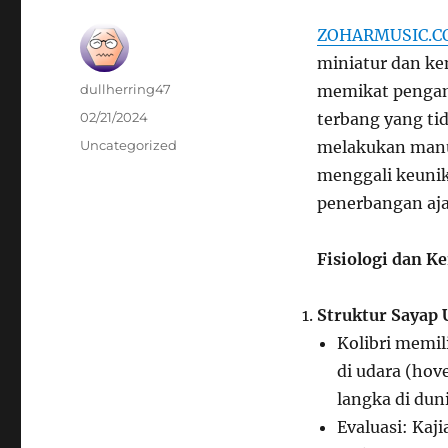
ZOHARMUSIC.
miniatur dan ke
Author
dullherring47
memikat pengam
Posted
02/21/2024
terbang yang ti
on
Categories
Uncategorized
melakukan manuve
menggali keunik
penerbangan aja
Fisiologi dan 
Struktur Sayap 
Kolibri memi
di udara (ho
langka di dun
Evaluasi: Ka