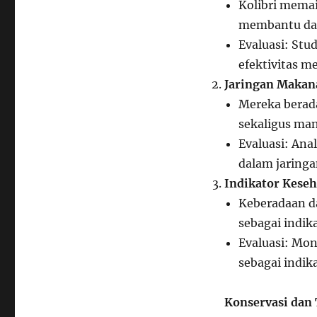
Kolibri mema
membantu dal
Evaluasi: Stu
efektivitas m
Jaringan Makan
Mereka berad
sekaligus man
Evaluasi: Anal
dalam jaring
Indikator Kese
Keberadaan da
sebagai indik
Evaluasi: Mon
sebagai indik
Konservasi dan