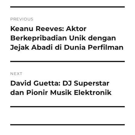
Navigasi
PREVIOUS
pos
Keanu Reeves: Aktor
Previous
post:
Berkepribadian Unik dengan
Jejak Abadi di Dunia Perfilman
NEXT
David Guetta: DJ Superstar
Next
post:
dan Pionir Musik Elektronik