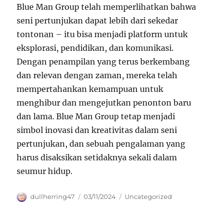
Blue Man Group telah memperlihatkan bahwa
seni pertunjukan dapat lebih dari sekedar
tontonan – itu bisa menjadi platform untuk
eksplorasi, pendidikan, dan komunikasi.
Dengan penampilan yang terus berkembang
dan relevan dengan zaman, mereka telah
mempertahankan kemampuan untuk
menghibur dan mengejutkan penonton baru
dan lama. Blue Man Group tetap menjadi
simbol inovasi dan kreativitas dalam seni
pertunjukan, dan sebuah pengalaman yang
harus disaksikan setidaknya sekali dalam
seumur hidup.
Author
Posted
Categories
dullherring47
03/11/2024
Uncategorized
on