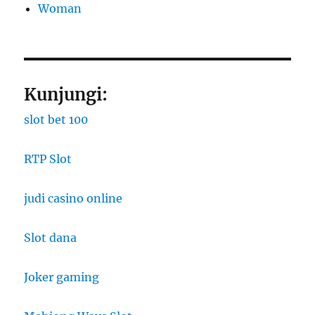
Woman
Kunjungi:
slot bet 100
RTP Slot
judi casino online
Slot dana
Joker gaming