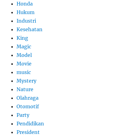
Honda
Hukum
Industri
Kesehatan
King
Magic
Model
Movie
music
Mystery
Nature
Olahraga
Otomotif
Party
Pendidikan
President