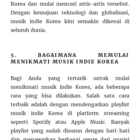
Korea dan mulai mencari artis-artis tersebut.
Dengan kemajuan teknologi dan globalisasi,
musik indie Korea kini semakin dikenal di
seluruh dunia.
5. BAGAIMANA MEMULAI
MENIKMATI MUSIK INDIE KOREA
Bagi Anda yang tertarik untuk mulai
menikmati musik indie Korea, ada beberapa
cara yang bisa dilakukan. Salah satu cara
terbaik adalah dengan mendengarkan playlist
musik indie Korea di platform streaming
seperti Spotify atau Apple Music. Banyak
playlist yang sudah disusun dengan hati-hati
dan menawarkan berbagai genre dari musisi