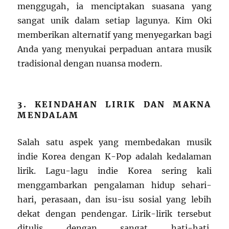
menggugah, ia menciptakan suasana yang
sangat unik dalam setiap lagunya. Kim Oki
memberikan alternatif yang menyegarkan bagi
Anda yang menyukai perpaduan antara musik
tradisional dengan nuansa modern.
3. KEINDAHAN LIRIK DAN MAKNA
MENDALAM
Salah satu aspek yang membedakan musik
indie Korea dengan K-Pop adalah kedalaman
lirik. Lagu-lagu indie Korea sering kali
menggambarkan pengalaman hidup sehari-
hari, perasaan, dan isu-isu sosial yang lebih
dekat dengan pendengar. Lirik-lirik tersebut
ditulis dengan sangat hati-hati,