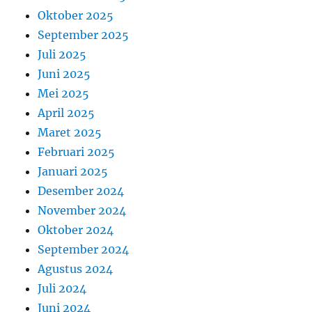
Oktober 2025
September 2025
Juli 2025
Juni 2025
Mei 2025
April 2025
Maret 2025
Februari 2025
Januari 2025
Desember 2024
November 2024
Oktober 2024
September 2024
Agustus 2024
Juli 2024
Juni 2024