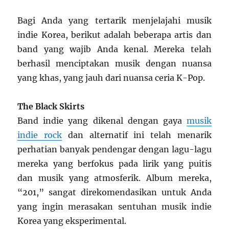
Bagi Anda yang tertarik menjelajahi musik
indie Korea, berikut adalah beberapa artis dan
band yang wajib Anda kenal. Mereka telah
berhasil menciptakan musik dengan nuansa
yang khas, yang jauh dari nuansa ceria K-Pop.
The Black Skirts
Band indie yang dikenal dengan gaya
musik
indie rock
dan alternatif ini telah menarik
perhatian banyak pendengar dengan lagu-lagu
mereka yang berfokus pada lirik yang puitis
dan musik yang atmosferik. Album mereka,
“201,” sangat direkomendasikan untuk Anda
yang ingin merasakan sentuhan musik indie
Korea yang eksperimental.