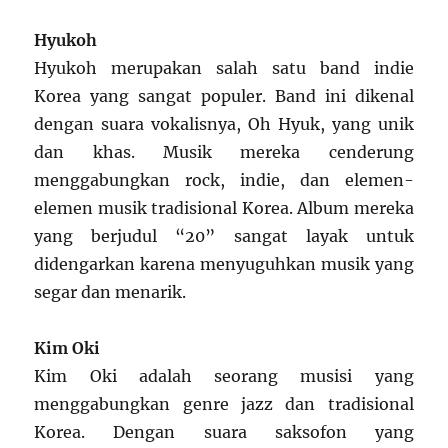
Hyukoh
Hyukoh merupakan salah satu band indie
Korea yang sangat populer. Band ini dikenal
dengan suara vokalisnya, Oh Hyuk, yang unik
dan khas. Musik mereka cenderung
menggabungkan rock, indie, dan elemen-
elemen musik tradisional Korea. Album mereka
yang berjudul “20” sangat layak untuk
didengarkan karena menyuguhkan musik yang
segar dan menarik.
Kim Oki
Kim Oki adalah seorang musisi yang
menggabungkan genre jazz dan tradisional
Korea. Dengan suara saksofon yang